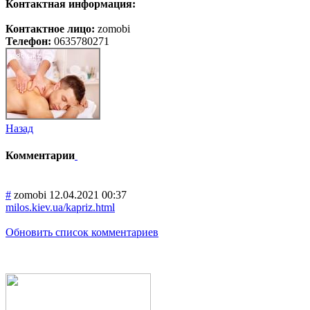
Контактная информация:
Контактное лицо:
zomobi
Телефон:
0635780271
Назад
Комментарии
#
zomobi
12.04.2021 00:37
milos.kiev.ua/kapriz.html
Обновить список комментариев