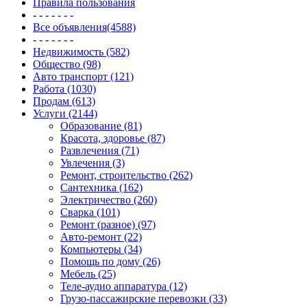
Правила пользования
- - - - - - -
Все объявления(4588)
- - - - - - -
Недвижимость (582)
Общество (98)
Авто транспорт (121)
Работа (1030)
Продам (613)
Услуги (2144)
Образование (81)
Красота, здоровье (87)
Развлечения (71)
Увлечения (3)
Ремонт, строительство (262)
Сантехника (162)
Электричество (260)
Сварка (101)
Ремонт (разное) (97)
Авто-ремонт (22)
Компьютеры (34)
Помощь по дому (26)
Мебель (25)
Теле-аудио аппаратура (12)
Грузо-пассажирские перевозки (33)