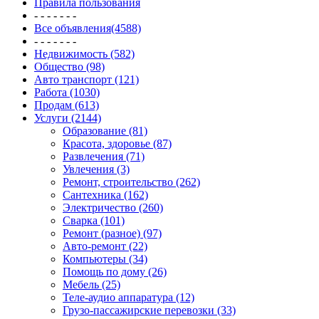
Правила пользования
- - - - - - -
Все объявления(4588)
- - - - - - -
Недвижимость (582)
Общество (98)
Авто транспорт (121)
Работа (1030)
Продам (613)
Услуги (2144)
Образование (81)
Красота, здоровье (87)
Развлечения (71)
Увлечения (3)
Ремонт, строительство (262)
Сантехника (162)
Электричество (260)
Сварка (101)
Ремонт (разное) (97)
Авто-ремонт (22)
Компьютеры (34)
Помощь по дому (26)
Мебель (25)
Теле-аудио аппаратура (12)
Грузо-пассажирские перевозки (33)