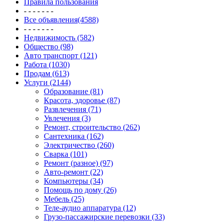
Правила пользования
- - - - - - -
Все объявления(4588)
- - - - - - -
Недвижимость (582)
Общество (98)
Авто транспорт (121)
Работа (1030)
Продам (613)
Услуги (2144)
Образование (81)
Красота, здоровье (87)
Развлечения (71)
Увлечения (3)
Ремонт, строительство (262)
Сантехника (162)
Электричество (260)
Сварка (101)
Ремонт (разное) (97)
Авто-ремонт (22)
Компьютеры (34)
Помощь по дому (26)
Мебель (25)
Теле-аудио аппаратура (12)
Грузо-пассажирские перевозки (33)