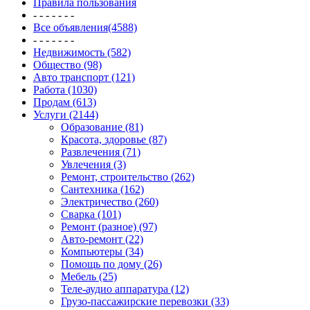
Правила пользования
- - - - - - -
Все объявления(4588)
- - - - - - -
Недвижимость (582)
Общество (98)
Авто транспорт (121)
Работа (1030)
Продам (613)
Услуги (2144)
Образование (81)
Красота, здоровье (87)
Развлечения (71)
Увлечения (3)
Ремонт, строительство (262)
Сантехника (162)
Электричество (260)
Сварка (101)
Ремонт (разное) (97)
Авто-ремонт (22)
Компьютеры (34)
Помощь по дому (26)
Мебель (25)
Теле-аудио аппаратура (12)
Грузо-пассажирские перевозки (33)