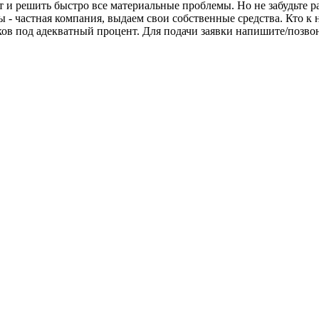
и решить быстро все материальные проблемы. Но не забудьте рас
 - частная компания, выдаем свои собственные средства. Кто к н
сков под адекватный процент. Для подачи заявки напишите/позвон