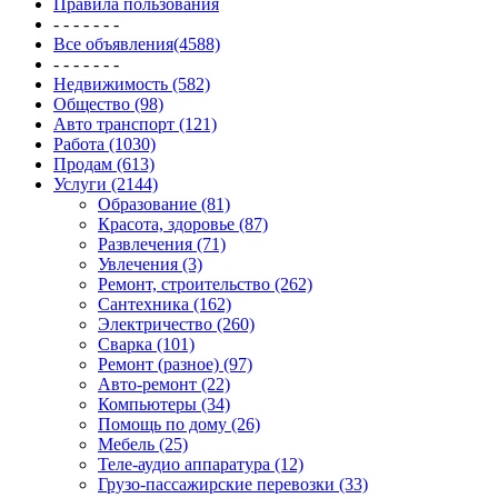
Правила пользования
- - - - - - -
Все объявления(4588)
- - - - - - -
Недвижимость (582)
Общество (98)
Авто транспорт (121)
Работа (1030)
Продам (613)
Услуги (2144)
Образование (81)
Красота, здоровье (87)
Развлечения (71)
Увлечения (3)
Ремонт, строительство (262)
Сантехника (162)
Электричество (260)
Сварка (101)
Ремонт (разное) (97)
Авто-ремонт (22)
Компьютеры (34)
Помощь по дому (26)
Мебель (25)
Теле-аудио аппаратура (12)
Грузо-пассажирские перевозки (33)