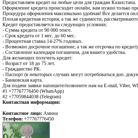
Предоставляем кредит на любые цели для граждан Казахстана.
Оформление кредита происходит онлайн, вам нужно только пр
Процедура оформления максимально удобная! Все делается онл
Плохая кредитная история, а так же судимости, рассматривают
Кредит предоставляется на следующих условиях:
- Сумма кредита от 90 000 тенге.
- Срок кредита от 1 мес. до 60 мес.
- Процентная ставка 14-27% годовых.
- Возможно досрочное погашение, а так же отсрочка по кредиту
- Составление календаря погашения, для вашего удобства.
Для желающих получить кредит:
- Возраст от 18 до 75 лет.
- Гражданство РК.
- Паспорт (в некоторых случаях могут потребоваться доп. доку
- Банковская карта.
Для подачи заявки напишите/позвоните нам на E-mail, Viber, Wh
#1 +77767776450 (WhatsApp)
#2 +77059844038 (Telegram)
Контактная информация:
Контактное лицо:
Амина
Телефон:
+77767776450