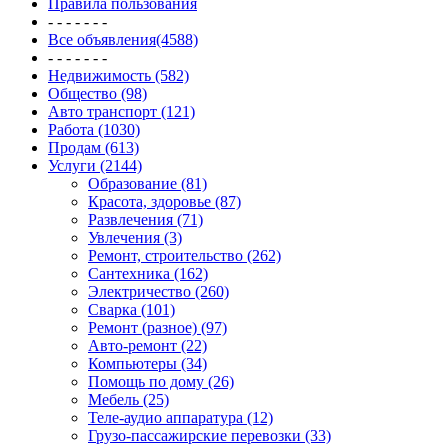
Правила пользования
- - - - - - -
Все объявления(4588)
- - - - - - -
Недвижимость (582)
Общество (98)
Авто транспорт (121)
Работа (1030)
Продам (613)
Услуги (2144)
Образование (81)
Красота, здоровье (87)
Развлечения (71)
Увлечения (3)
Ремонт, строительство (262)
Сантехника (162)
Электричество (260)
Сварка (101)
Ремонт (разное) (97)
Авто-ремонт (22)
Компьютеры (34)
Помощь по дому (26)
Мебель (25)
Теле-аудио аппаратура (12)
Грузо-пассажирские перевозки (33)