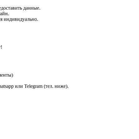
едоставить данные.
айн.
ся индивидуально.
!
менты)
atsapp или Telegram (тел. ниже).