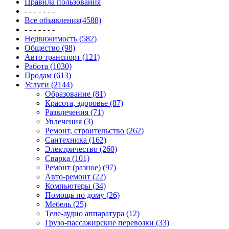
Правила пользования
- - - - - - -
Все объявления(4588)
- - - - - - -
Недвижимость (582)
Общество (98)
Авто транспорт (121)
Работа (1030)
Продам (613)
Услуги (2144)
Образование (81)
Красота, здоровье (87)
Развлечения (71)
Увлечения (3)
Ремонт, строительство (262)
Сантехника (162)
Электричество (260)
Сварка (101)
Ремонт (разное) (97)
Авто-ремонт (22)
Компьютеры (34)
Помощь по дому (26)
Мебель (25)
Теле-аудио аппаратура (12)
Грузо-пассажирские перевозки (33)