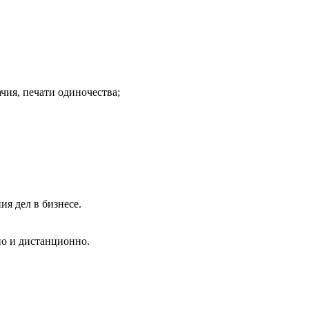
ачия, печати одиночества;
я дел в бизнесе.
но и дистанционно.