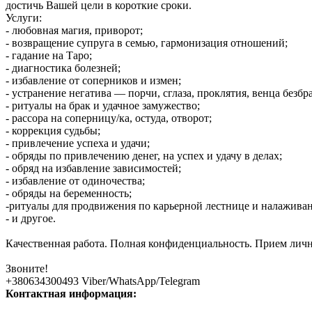
достичь Вашей цели в короткие сроки.
Услуги:
- любовная магия, приворот;
- возвращение супруга в семью, гармонизация отношений;
- гадание на Таро;
- диагностика болезней;
- избавление от соперников и измен;
- устранение негатива — порчи, сглаза, проклятия, венца безбр
- ритуалы на брак и удачное замужество;
- рассора на соперницу/ка, остуда, отворот;
- коррекция судьбы;
- привлечение успеха и удачи;
- обряды по привлечению денег, на успех и удачу в делах;
- обряд на избавление зависимостей;
- избавление от одиночества;
- обряды на беременность;
-ритуалы для продвижения по карьерной лестнице и налаживани
- и другое.
Качественная работа. Полная конфиденциальность. Прием лич
Звоните!
+380634300493 Viber/WhatsApp/Telegram
Контактная информация: