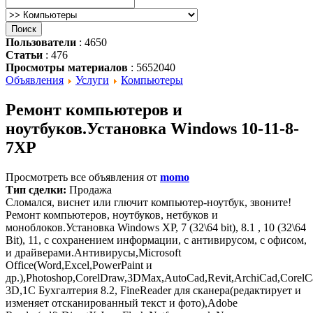
Пользователи
: 4650
Статьи
: 476
Просмотры материалов
: 5652040
Объявления
Услуги
Компьютеры
Ремонт компьютеров и
ноутбуков.Установка Windows 10-11-8-
7XP
Просмотреть все объявления от
momo
Тип сделки:
Продажа
Сломался, виснет или глючит компьютер-ноутбук, звоните!
Ремонт компьютеров, ноутбуков, нетбуков и
моноблоков.Установка Windows XP, 7 (32\64 bit), 8.1 , 10 (32\64
Bit), 11, с сохранением информации, с антивирусом, с офисом,
и драйверами.Антивирусы,Microsoft
Office(Word,Excel,PowerPaint и
др.),Photoshop,CorelDraw,3DMax,AutoCad,Revit,ArchiCad,Corel
3D,1С Бухгалтерия 8.2, FineReader для сканера(редактирует и
изменяет отсканированный текст и фото),Adobe