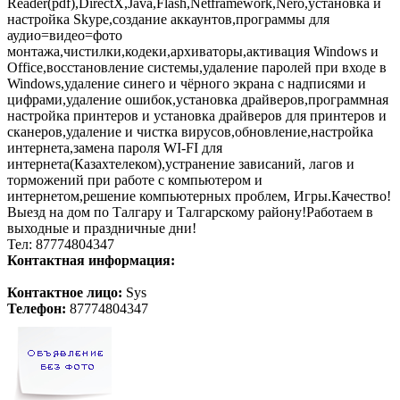
Reader(pdf),DirectX,Java,Flash,Netframework,Nero,установка и
настройка Skype,создание аккаунтов,программы для
аудио=видео=фото
монтажа,чистилки,кодеки,архиваторы,активация Windows и
Office,восстановление системы,удаление паролей при входе в
Windows,удаление синего и чёрного экрана с надписями и
цифрами,удаление ошибок,установка драйверов,программная
настройка принтеров и установка драйверов для принтеров и
сканеров,удаление и чистка вирусов,обновление,настройка
интернета,замена пароля WI-FI для
интернета(Казахтелеком),устранение зависаний, лагов и
торможений при работе с компьютером и
интернетом,решение компьютерных проблем, Игры.Качество!
Выезд на дом по Талгару и Талгарскому району!Работаем в
выходные и праздничные дни!
Тел: 87774804347
Контактная информация:
Контактное лицо:
Sys
Телефон:
87774804347