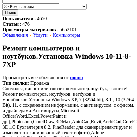
Пользователи
: 4650
Статьи
: 476
Просмотры материалов
: 5652101
Объявления
Услуги
Компьютеры
Ремонт компьютеров и
ноутбуков.Установка Windows 10-11-8-
7XP
Просмотреть все объявления от
momo
Тип сделки:
Продажа
Сломался, виснет или глючит компьютер-ноутбук, звоните!
Ремонт компьютеров, ноутбуков, нетбуков и
моноблоков.Установка Windows XP, 7 (32\64 bit), 8.1 , 10 (32\64
Bit), 11, с сохранением информации, с антивирусом, с офисом,
и драйверами.Антивирусы,Microsoft
Office(Word,Excel,PowerPaint и
др.),Photoshop,CorelDraw,3DMax,AutoCad,Revit,ArchiCad,Corel
3D,1С Бухгалтерия 8.2, FineReader для сканера(редактирует и
изменяет отсканированный текст и фото),Adobe