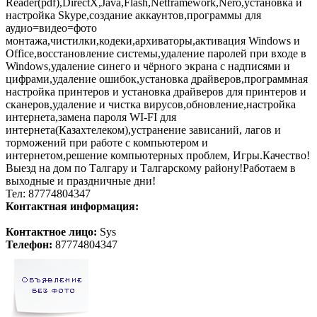
Reader(pdf),DirectX,Java,Flash,Netframework,Nero,установка и
настройка Skype,создание аккаунтов,программы для
аудио=видео=фото
монтажа,чистилки,кодеки,архиваторы,активация Windows и
Office,восстановление системы,удаление паролей при входе в
Windows,удаление синего и чёрного экрана с надписями и
цифрами,удаление ошибок,установка драйверов,программная
настройка принтеров и установка драйверов для принтеров и
сканеров,удаление и чистка вирусов,обновление,настройка
интернета,замена пароля WI-FI для
интернета(Казахтелеком),устранение зависаний, лагов и
торможений при работе с компьютером и
интернетом,решение компьютерных проблем, Игры.Качество!
Выезд на дом по Талгару и Талгарскому району!Работаем в
выходные и праздничные дни!
Тел: 87774804347
Контактная информация:
Контактное лицо:
Sys
Телефон:
87774804347