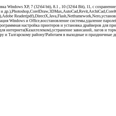
 Windows XP, 7 (32\64 bit), 8.1 , 10 (32\64 Bit), 11, с сохране
 и др.),Photoshop,CorelDraw,3DMax,AutoCad,Revit,ArchiCad,Corel
,Adobe Reader(pdf),DirectX,Java,Flash,Netframework,Nero,устано
ция Windows и Office,восстановление системы,удаление паролей
ограммная настройка принтеров и установка драйверов для прин
 для интернета(Казахтелеком),устранение зависаний, лагов и т
ру и Талгарскому району!Работаем в выходные и праздничные д