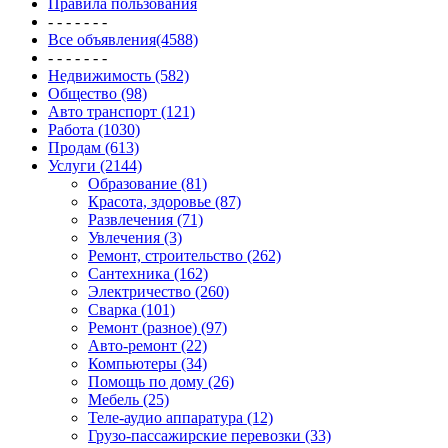
Правила пользования
- - - - - - -
Все объявления(4588)
- - - - - - -
Недвижимость (582)
Общество (98)
Авто транспорт (121)
Работа (1030)
Продам (613)
Услуги (2144)
Образование (81)
Красота, здоровье (87)
Развлечения (71)
Увлечения (3)
Ремонт, строительство (262)
Сантехника (162)
Электричество (260)
Сварка (101)
Ремонт (разное) (97)
Авто-ремонт (22)
Компьютеры (34)
Помощь по дому (26)
Мебель (25)
Теле-аудио аппаратура (12)
Грузо-пассажирские перевозки (33)