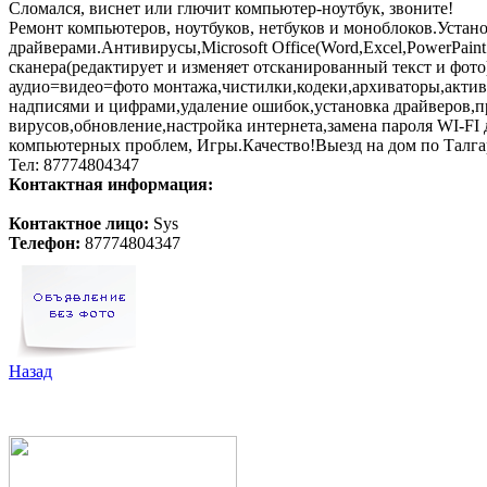
Сломался, виснет или глючит компьютер-ноутбук, звоните!
Ремонт компьютеров, ноутбуков, нетбуков и моноблоков.Установка
драйверами.Антивирусы,Microsoft Office(Word,Excel,PowerPaint
сканера(редактирует и изменяет отсканированный текст и фото)
аудио=видео=фото монтажа,чистилки,кодеки,архиваторы,актива
надписями и цифрами,удаление ошибок,установка драйверов,пр
вирусов,обновление,настройка интернета,замена пароля WI-FI
компьютерных проблем, Игры.Качество!Выезд на дом по Талга
Тел: 87774804347
Контактная информация:
Контактное лицо:
Sys
Телефон:
87774804347
Назад