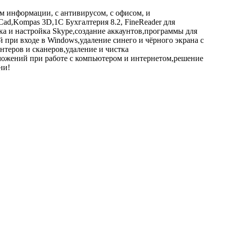
нием информации, с антивирусом, с офисом, и
Cad,Kompas 3D,1С Бухгалтерия 8.2, FineReader для
вка и настройка Skype,создание аккаунтов,программы для
 при входе в Windows,удаление синего и чёрного экрана с
теров и сканеров,удаление и чистка
орможений при работе с компьютером и интернетом,решение
ни!