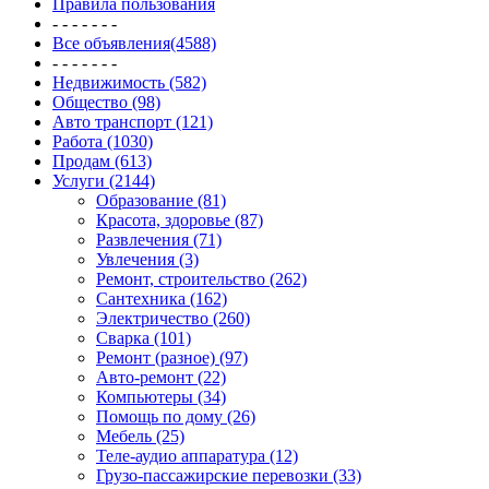
Правила пользования
- - - - - - -
Все объявления(4588)
- - - - - - -
Недвижимость (582)
Общество (98)
Авто транспорт (121)
Работа (1030)
Продам (613)
Услуги (2144)
Образование (81)
Красота, здоровье (87)
Развлечения (71)
Увлечения (3)
Ремонт, строительство (262)
Сантехника (162)
Электричество (260)
Сварка (101)
Ремонт (разное) (97)
Авто-ремонт (22)
Компьютеры (34)
Помощь по дому (26)
Мебель (25)
Теле-аудио аппаратура (12)
Грузо-пассажирские перевозки (33)