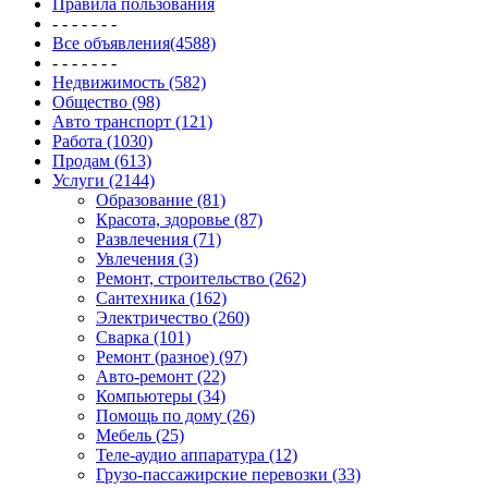
Правила пользования
- - - - - - -
Все объявления(4588)
- - - - - - -
Недвижимость (582)
Общество (98)
Авто транспорт (121)
Работа (1030)
Продам (613)
Услуги (2144)
Образование (81)
Красота, здоровье (87)
Развлечения (71)
Увлечения (3)
Ремонт, строительство (262)
Сантехника (162)
Электричество (260)
Сварка (101)
Ремонт (разное) (97)
Авто-ремонт (22)
Компьютеры (34)
Помощь по дому (26)
Мебель (25)
Теле-аудио аппаратура (12)
Грузо-пассажирские перевозки (33)