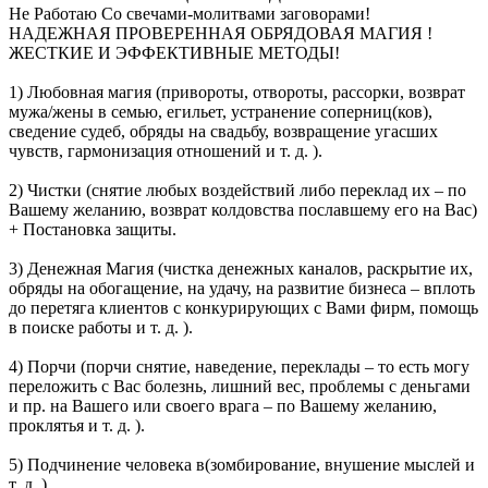
Не Работаю Со свечами-молитвами заговорами!
НАДЕЖНАЯ ПРОВЕРЕННАЯ ОБРЯДОВАЯ МАГИЯ !
ЖЕСТКИЕ И ЭФФЕКТИВНЫЕ МЕТОДЫ!
1) Любовная магия (привороты, отвороты, рассорки, возврат
мужа/жены в семью, егильет, устранение соперниц(ков),
сведение судеб, обряды на свадьбу, возвращение угасших
чувств, гармонизация отношений и т. д. ).
2) Чистки (снятие любых воздействий либо переклад их – по
Вашему желанию, возврат колдовства пославшему его на Вас)
+ Постановка защиты.
3) Денежная Магия (чистка денежных каналов, раскрытие их,
обряды на обогащение, на удачу, на развитие бизнеса – вплоть
до перетяга клиентов с конкурирующих с Вами фирм, помощь
в поиске работы и т. д. ).
4) Порчи (порчи снятие, наведение, переклады – то есть могу
переложить с Вас болезнь, лишний вес, проблемы с деньгами
и пр. на Вашего или своего врага – по Вашему желанию,
проклятья и т. д. ).
5) Подчинение человека в(зомбирование, внушение мыслей и
т. д. ).