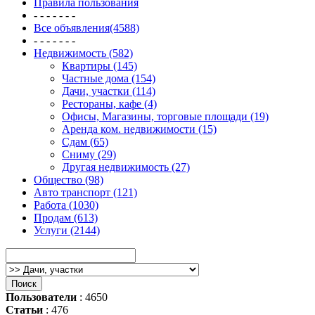
Правила пользования
- - - - - - -
Все объявления(4588)
- - - - - - -
Недвижимость (582)
Квартиры (145)
Частные дома (154)
Дачи, участки (114)
Рестораны, кафе (4)
Офисы, Магазины, торговые площади (19)
Аренда ком. недвижимости (15)
Сдам (65)
Сниму (29)
Другая недвижимость (27)
Общество (98)
Авто транспорт (121)
Работа (1030)
Продам (613)
Услуги (2144)
Пользователи
: 4650
Статьи
: 476