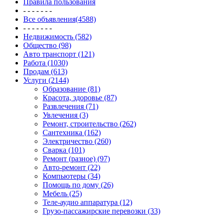
Правила пользования
- - - - - - -
Все объявления(4588)
- - - - - - -
Недвижимость (582)
Общество (98)
Авто транспорт (121)
Работа (1030)
Продам (613)
Услуги (2144)
Образование (81)
Красота, здоровье (87)
Развлечения (71)
Увлечения (3)
Ремонт, строительство (262)
Сантехника (162)
Электричество (260)
Сварка (101)
Ремонт (разное) (97)
Авто-ремонт (22)
Компьютеры (34)
Помощь по дому (26)
Мебель (25)
Теле-аудио аппаратура (12)
Грузо-пассажирские перевозки (33)