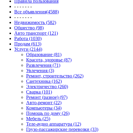
Правила пользования
- - - - - - -
Все объявления(4588)
- - - - - - -
Недвижимость (582)
Общество (98)
Авто транспорт (121)
Работа (1030)
Продам (613)
Услуги (2144)
Образование (81)
Красота, здоровье (87)
Развлечения (71)
Увлечения (3)
Ремонт, строительство (262)
Сантехника (162)
Электричество (260)
Сварка (101)
Ремонт (разное) (97)
Авто-ремонт (22)
Компьютеры (34)
Помощь по дому (26)
Мебель (25)
Теле-аудио аппаратура (12)
Грузо-пассажирские перевозки (33)