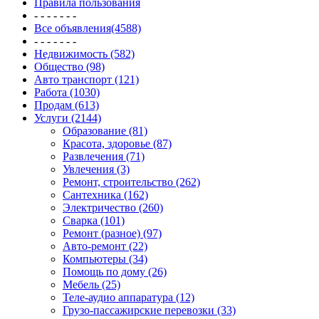
Правила пользования
- - - - - - -
Все объявления(4588)
- - - - - - -
Недвижимость (582)
Общество (98)
Авто транспорт (121)
Работа (1030)
Продам (613)
Услуги (2144)
Образование (81)
Красота, здоровье (87)
Развлечения (71)
Увлечения (3)
Ремонт, строительство (262)
Сантехника (162)
Электричество (260)
Сварка (101)
Ремонт (разное) (97)
Авто-ремонт (22)
Компьютеры (34)
Помощь по дому (26)
Мебель (25)
Теле-аудио аппаратура (12)
Грузо-пассажирские перевозки (33)