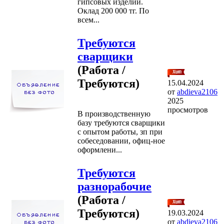
гипсовых изделий.
Оклад 200 000 тг. По
всем...
Требуются
сварщики
(Работа /
Требуются)
15.04.2024
от
abdieva2106
2025
просмотров
В производственную
базу требуются сварщики
с опытом работы, зп при
собеседовании, офиц-ное
оформлени...
Требуются
разнорабочие
(Работа /
Требуются)
19.03.2024
от
abdieva2106