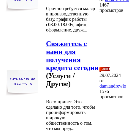
1467
Срочно требуется маляр
просмотров
в производственную
базу, график работы
с08.00-18.00ч, офиц.
оформление, друж...
Свяжитесь с
нами для
получения
кредита сегодня
(Услуги /
29.07.2024
от
Другое)
damiandrewlo
1576
просмотров
Всем привет. Это
сделано для того, чтобы
проинформировать
широкую
общественность о том,
что мы пред...