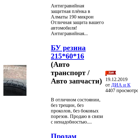
Антигравийная
защитная плёнка в
Алматы 190 микрон
Отличная защита вашего
автомобиля!
Антигравийная...
БУ резина
215*60*16
(Авто
транспорт /
19.12.2019
Авто запчасти)
от
ДИА и К
4407 просмотр
В отличном состоянии,
без трещин, без
проколов, без боковых
порезов. Продаю в связи
с ненадобностью....
Продам