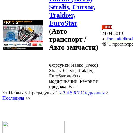
Stralis, Cursor,
Trakker,
EuroStar
(Авто
24.04.2019
транспорт /
от
forsunkidiese
4941 просмотр
Авто запчасти)
Форсунки Ивеко (Iveco)
Stralis, Cursor, Trakker,
EuroStar любых
модификаций. Ремонт и
продажа. В ...
<<
Первая
<
Предыдущая
1
2
3
4
5
6
7
Следующая
>
Последняя
>>