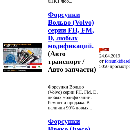
6HK1 люб...
Форсунки
Вольво (Volvo)
серии FH, FM,
D, любых
модификаций.
(Авто
24.04.2019
транспорт /
от
forsunkidiese
5050 просмотр
Авто запчасти)
Форсунки Вольво
(Volvo) серии FH, FM, D,
любых модификаций.
Ремонт и продажа. В
наличии 90% новых...
Форсунки
Ивеко (Iveco)