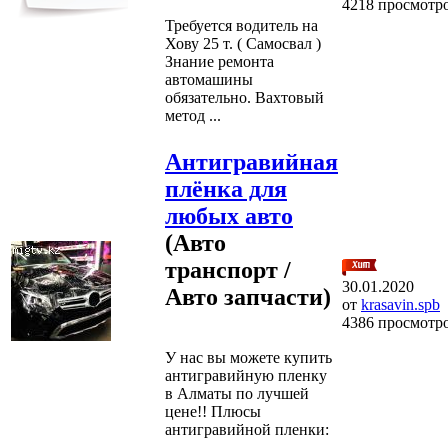
4218 просмотр
Требуется водитель на
Хову 25 т. ( Самосвал )
Знание ремонта
автомашины
обязательно. Вахтовый
метод ...
Антигравийная
плёнка для
любых авто
(Авто
транспорт /
30.01.2020
Авто запчасти)
от
krasavin.spb
4386 просмотр
У нас вы можете купить
антигравийную пленку
в Алматы по лучшей
цене!! Плюсы
антигравийной пленки:
...