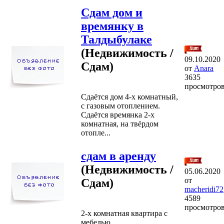
Сдам дом и
времянку в
Талдыбулаке
(Недвижимость /
09.10.2020
Сдам)
от
Anara
3635
просмотро
Сдаётся дом 4-х комнатный,
с газовым отоплением.
Сдаётся времянка 2-х
комнатная, на твёрдом
отопле...
сдам в аренду
(Недвижимость /
05.06.2020
от
Сдам)
macheridi72
4589
просмотро
2-х комнатная квартира с
мебелью...