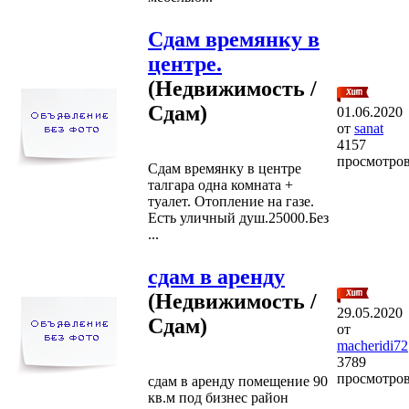
Сдам времянку в
центре.
(Недвижимость /
Сдам)
01.06.2020
от
sanat
4157
просмотро
Сдам времянку в центре
талгара одна комната +
туалет. Отопление на газе.
Есть уличный душ.25000.Без
...
сдам в аренду
(Недвижимость /
29.05.2020
Сдам)
от
macheridi72
3789
просмотро
сдам в аренду помещение 90
кв.м под бизнес район