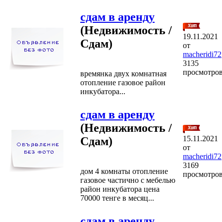
сдам в аренду
(Недвижимость /
19.11.2021
Сдам)
от
macheridi72
3135
просмотро
времянка двух комнатная
отопление газовое район
инкубатора...
сдам в аренду
(Недвижимость /
15.11.2021
Сдам)
от
macheridi72
3169
дом 4 комнаты отопление
просмотро
газовое частично с мебелью
район инкубатора цена
70000 тенге в месяц...
сдам в аренду