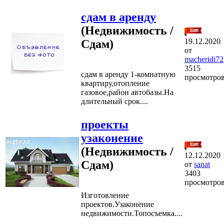
сдам в аренду
(Недвижимость /
19.12.2020
Сдам)
от
macheridi72
3515
сдам в аренду 1-комнатную
просмотро
квартиру,отопление
газовое,район автобазы.На
длительный срок....
проекты
узаконение
(Недвижимость /
12.12.2020
Сдам)
от
sanat
3403
просмотро
Изготовление
проектов.Узаконение
недвижимости.Топосъемка....