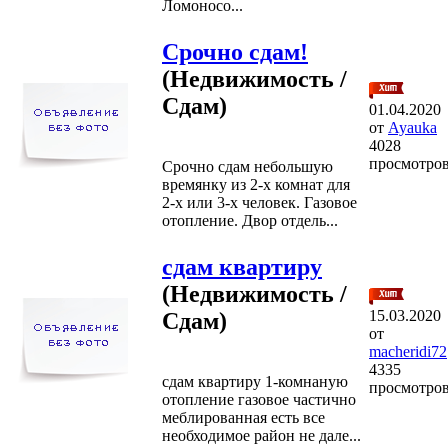
Ломоносо...
Срочно сдам!
(Недвижимость /
Сдам)
01.04.2020
от
Ayauka
4028
просмотро
Срочно сдам небольшую
времянку из 2-х комнат для
2-х или 3-х человек. Газовое
отопление. Двор отдель...
сдам квартиру
(Недвижимость /
15.03.2020
Сдам)
от
macheridi72
4335
сдам квартиру 1-комнаную
просмотро
отопление газовое частично
меблированная есть все
необходимое район не дале...