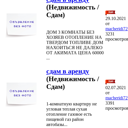
(Недвижимость /
Сдам)
29.10.2021
от
macheridi72
ДОМ 3 КОМНАТЫ БЕЗ
3231
ХОЗЯЕВ ОТОПЛЕНИЕ НА
просмотро
ТВЕРДОМ ТОПЛИВЕ ДОМ
НАХОИТЬСЯ НЕ ДАЛЕКО
ОТ АКИМАТА ЦЕНА 60000
...
сдам в аренду
(Недвижимость /
Сдам)
02.07.2021
от
macheridi72
3391
1-комнатную квартиру не
просмотро
угловая теплая сухая
отопление газовое есть
пищевой газ район
автобазы...