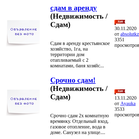
сдам в аренду
(Недвижимость /
Сдам)
30.11.2020
от
absolutkz
3351
Сдам в аренду крестьянское
просмотро
хозяйство, 1га, на
территории дом
отапливаемый с 2
комнатами, баня хозяйс...
Срочно сдам!
(Недвижимость /
Сдам)
13.11.2020
от
Ayauka
3533
просмотро
Срочно сдам 2х комнатную
времянку. Отдельный вход,
газовое отопление, вода в
доме. Санузел на улице....