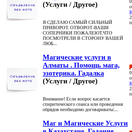
0
(Услуги / Другое)
о
K
2
Я СДЕЛАЮ САМЫЙ СИЛЬНЫЙ
п
ПРИВОРОТ. ОТВОРОТ-ВАШИ
СОПЕРНИКИ ПОЖАЛЕЮТ.ЧТО
ПОСМОТРЕЛИ В СТОРОНУ ВАШЕЙ
ЛЮБ...
Магические услуги в
Алматы . Помощь мага,
эзотерика. Гадалка
0
о
(Услуги / Другое)
K
2
п
Внимание! Если вопрос касается
спиритического сеанса или проведения
обрядов необходимо договариватьс...
Маг и Магические Услуги
в Казахстане, Гадание