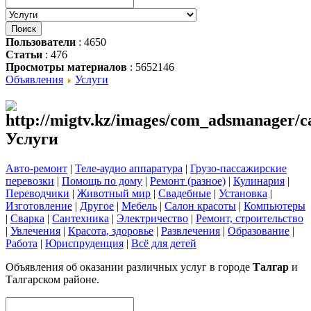
Пользователи
: 4650
Статьи
: 476
Просмотры материалов
: 5652146
Объявления
Услуги
Услуги
Авто-ремонт
|
Теле-аудио аппаратура
|
Грузо-пассажирские
перевозки
|
Помощь по дому
|
Ремонт (разное)
|
Кулинария
|
Переводчики
|
Животный мир
|
Свадебные
|
Установка
|
Изготовление
|
Другое
|
Мебель
|
Салон красоты
|
Компьютеры
|
Сварка
|
Сантехника
|
Электричество
|
Ремонт, строительство
|
Увлечения
|
Красота, здоровье
|
Развлечения
|
Образование
|
Работа
|
Юриспруденция
|
Всё для детей
Объявления об оказании различных услуг в городе
Талгар
и
Талгарском районе.