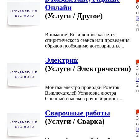
Онлайн
0
о
(Услуги / Другое)
K
2
п
Внимание! Если вопрос касается
спиритического сеанса или проведения
обрядов необходимо договариватьс...
Электрик
(Услуги / Электричество)
3
о
l
2
Монтаж электро проводки Розеток
п
Выключателей Установка люстра
Срочный и мелко срочный ремонт....
Сварочные работы
3
(Услуги / Сварка)
о
l
2