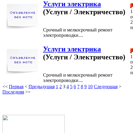
Услуги электрика
(Услуги / Электричество)
1
2
п
Срочный и мелкосрочный ремонт
электропроводки....
Услуги электрика
(Услуги / Электричество)
1
2
п
Срочный и мелкосрочный ремонт
электропроводки....
<<
Первая
<
Предыдущая
1
2
3
4
5
6
7
8
9
10
Следующая
>
Последняя
>>