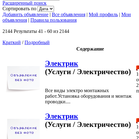
Расширенный поиск
Сортировать по
Добавить объявление
|
Все объявления
|
Мой профиль
|
Мои
объявления
|
Правила пользования
2144 Результаты 41 - 60 из 2144
Краткий
/
Подробный
Содержание
Электрик
(Услуги / Электричество)
1
2
Все виды электро монтажных
п
работ.Установка оборудования и монтаж
проводки....
Электрик
(Услуги / Электричество)
1
2