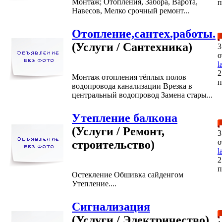
Монтаж; Отопления, Забора, Варота,
п
Навесов, Мелко срочный ремонт...
Отопление,сантех.работы.
(Услуги / Сантехника)
3
о
l
2
Монтаж отопления тёплых полов
п
водопровода канализации Врезка в
центральный водопровод Замена стары...
Утепление балкона
(Услуги / Ремонт,
3
о
строительство)
l
2
п
Остекление Обшивка сайденгом
Утепление....
Сигнализация
(Услуги / Электричество)