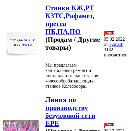
Станки КЖ,РТ
КЗТС,Рафамет,
пресса
ПБ,ПА,ПО
(Продам / Другие
05.02.2022
от
egmash
товары)
3182
просмотров
Мы предлагаем
капитальный ремонт и
поставку отдельных узлов
колесообрабатывающих
станков Колесообра...
Линия по
производству
безузловой сети
EPE
28.12.2021