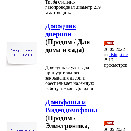
Труба стальная
газопроводная-диаметр 219
мм. толщин...
Доводчик
дверной
(Продам / Для
дома и сада)
26.05.2022
от
rising-tide
2919
просмотров
Доводчик служит для
принудительного
закрывания двери и
обеспечивает надежную
работу замков. Доводчи...
Домофоны и
Видеодомофоны
(Продам /
Электроника,
26.05.2022