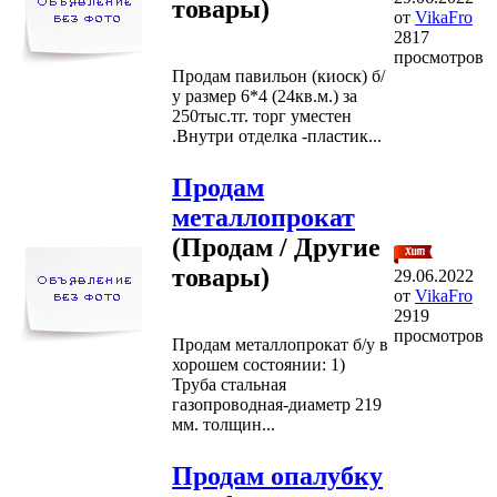
товары)
от
VikaFro
2817
просмотров
Продам павильон (киоск) б/
у размер 6*4 (24кв.м.) за
250тыс.тг. торг уместен
.Внутри отделка -пластик...
Продам
металлопрокат
(Продам / Другие
товары)
29.06.2022
от
VikaFro
2919
просмотров
Продам металлопрокат б/у в
хорошем состоянии: 1)
Труба стальная
газопроводная-диаметр 219
мм. толщин...
Продам опалубку