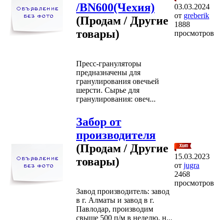
/BN600(Чехия)
03.03.2024
от
greberik
(Продам / Другие
1888
товары)
просмотров
Пресс-грануляторы
предназначены для
гранулирования овечьей
шерсти. Сырье для
гранулирования: овеч...
Забор от
производителя
(Продам / Другие
15.03.2023
товары)
от
jugra
2468
просмотров
Завод производитель: завод
в г. Алматы и завод в г.
Павлодар, производим
свыше 500 п/м в неделю, н...