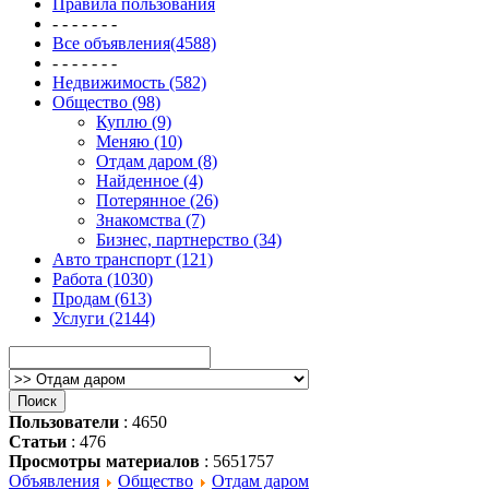
Правила пользования
- - - - - - -
Все объявления(4588)
- - - - - - -
Недвижимость (582)
Общество (98)
Куплю (9)
Меняю (10)
Отдам даром (8)
Найденное (4)
Потерянное (26)
Знакомства (7)
Бизнес, партнерство (34)
Авто транспорт (121)
Работа (1030)
Продам (613)
Услуги (2144)
Пользователи
: 4650
Статьи
: 476
Просмотры материалов
: 5651757
Объявления
Общество
Отдам даром