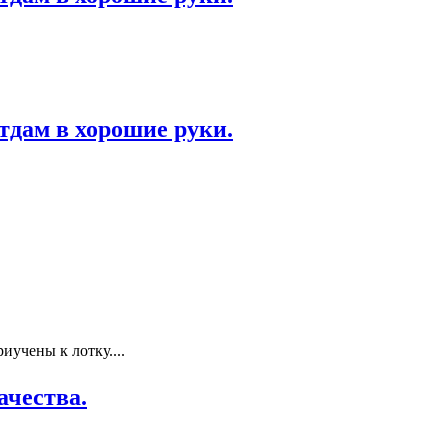
тдам в хорошие руки.
иучены к лотку....
ачества.