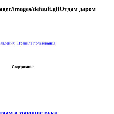
Отдам даром
явления
|
Правила пользования
Содержание
тдам в хорошие руки.