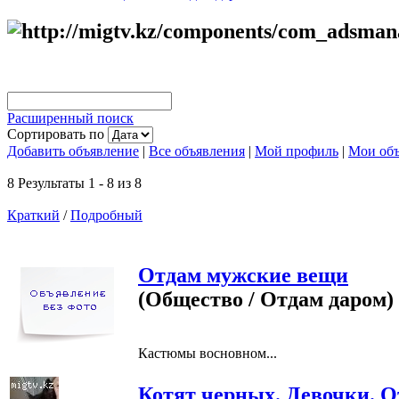
Расширенный поиск
Сортировать по
Добавить объявление
|
Все объявления
|
Мой профиль
|
Мои объ
8 Результаты 1 - 8 из 8
Краткий
/
Подробный
Отдам мужские вещи
(Общество / Отдам даром)
Кастюмы восновном...
Котят черных. Девочки. О