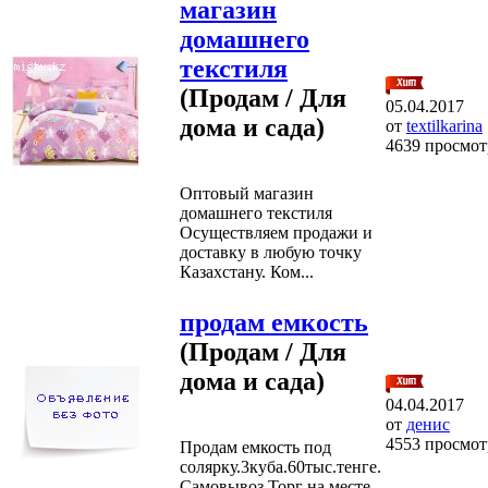
магазин
домашнего
текстиля
(Продам / Для
05.04.2017
дома и сада)
от
textilkarina
4639 просмот
Оптовый магазин
домашнего текстиля
Осуществляем продажи и
доставку в любую точку
Казахстану. Ком...
продам емкость
(Продам / Для
дома и сада)
04.04.2017
от
денис
4553 просмот
Продам емкость под
солярку.3куба.60тыс.тенге.
Самовывоз.Торг на месте