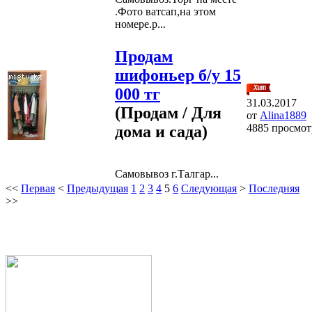
.Фото ватсап,на этом
номере.р...
Продам
шифоньер б/у 15
000 тг
31.03.2017
(Продам / Для
от
Alina1889
4885 просмот
дома и сада)
Самовывоз г.Талгар...
<<
Первая
<
Предыдущая
1
2
3
4
5
6
Следующая
>
Последняя
>>