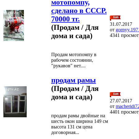
мотопомпу,
сделано в СССР.
70000 тг.
31.07.2017
(Продам / Для
от
gornyy.197
дома и сада)
4341 просмот
Продам мотопомпу в
рабочем состоянии,
"рукавов" нет....
продам рамы
(Продам / Для
дома и сада)
27.07.2017
от
macheridi7
4401 просмот
продам рамы двойные на
шесть окон ширина 149 см
высота 131 см цена
договорная...