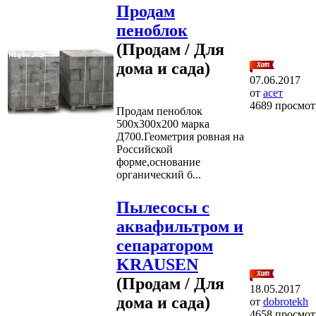
Продам
пеноблок
(Продам / Для
дома и сада)
07.06.2017
от
асет
4689 просмот
Продам пеноблок
500х300х200 марка
Д700.Геометрия ровная на
Российской
форме,основание
органический б...
Пылесосы с
аквафильтром и
сепаратором
KRAUSEN
(Продам / Для
18.05.2017
дома и сада)
от
dobrotekh
4658 просмот