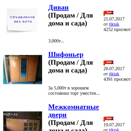
Диван
(Продам / Для
21.07.2017
дома и сада)
от
tiktak
4252 просмот
3,000т...
Шифоньер
(Продам / Для
20.07.2017
дома и сада)
от
tiktak
4391 просмот
За 5,000т в хорошем
состоянии торг уместен...
Межкомнатные
двери
(Продам / Для
19.07.2017
дома и сада)
от
tiktak