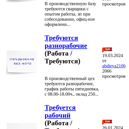
В производственную базу
просмотров
требуются сварщики с
опытом работы, зп при
собеседовании, офиц-ное
оформлени...
Требуются
разнорабочие
(Работа /
19.03.2024
Требуются)
от
abdieva2106
2066
просмотров
В производственный цех
требуются разнорабочие,
график работы пятидневка,
с 08.00-18.00ч., оклад 250...
Требуется
рабочий
(Работа /
26.01.2024