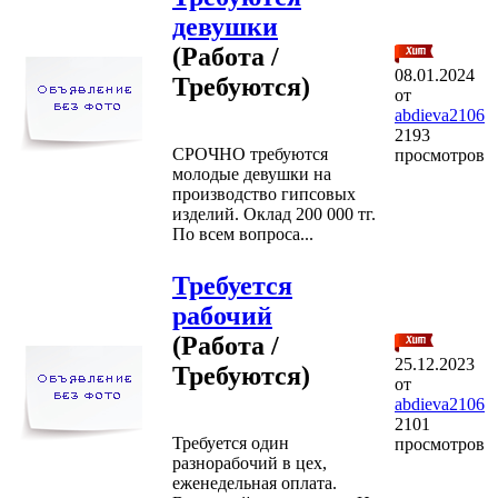
девушки
(Работа /
08.01.2024
Требуются)
от
abdieva2106
2193
СРОЧНО требуются
просмотров
молодые девушки на
производство гипсовых
изделий. Оклад 200 000 тг.
По всем вопроса...
Требуется
рабочий
(Работа /
25.12.2023
Требуются)
от
abdieva2106
2101
Требуется один
просмотров
разнорабочий в цех,
еженедельная оплата.