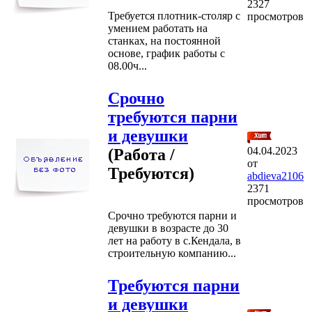
2327
Требуется плотник-столяр с
просмотров
умением работать на
станках, на постоянной
основе, график работы с
08.00ч...
Срочно
требуются парни
и девушки
04.04.2023
(Работа /
от
Требуются)
abdieva2106
2371
просмотров
Срочно требуются парни и
девушки в возрасте до 30
лет на работу в с.Кендала, в
строительную компанию...
Требуются парни
и девушки