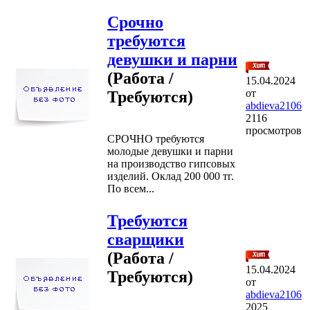
Срочно
требуются
девушки и парни
(Работа /
15.04.2024
от
Требуются)
abdieva2106
2116
просмотров
СРОЧНО требуются
молодые девушки и парни
на производство гипсовых
изделий. Оклад 200 000 тг.
По всем...
Требуются
сварщики
(Работа /
15.04.2024
Требуются)
от
abdieva2106
2025