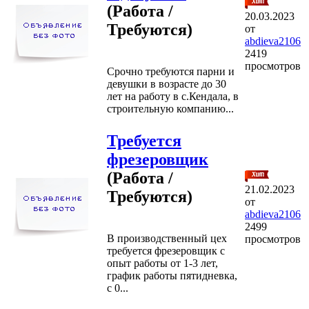
(Работа /
20.03.2023
Требуются)
от
abdieva2106
2419
просмотров
Срочно требуются парни и
девушки в возрасте до 30
лет на работу в с.Кендала, в
строительную компанию...
Требуется
фрезеровщик
(Работа /
21.02.2023
Требуются)
от
abdieva2106
2499
В производственный цех
просмотров
требуется фрезеровщик с
опыт работы от 1-3 лет,
график работы пятидневка,
с 0...