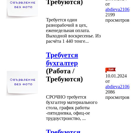
Требуются)
от
abdieva2106
2199
Требуется один
просмотров
разнорабочий в цех,
еженедельная оплата.
Выходной воскресенье. Из
расчёта 1 440 тенге...
Требуется
бухгалтер
(Работа /
10.01.2024
Требуются)
от
abdieva2106
2086
СРОЧНО требуется
просмотров
бухгалтер материального
стола, график работы
-пятидневка, офиц-ое
трудоустроиство, ...
Требуются