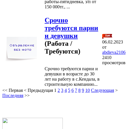
работы-пятидневка, з/п от
150 000тг., ...
Срочно
требуются парни
и девушки
06.02.2023
(Работа /
от
Требуются)
abdieva2106
2410
просмотров
Срочно требуются парни и
девушки в возрасте до 30
лет на работу в с.Кендала, в
строительную компанию...
<<
Первая
<
Предыдущая
1
2
3
4
5
6
7
8
9
10
Следующая
>
Последняя
>>