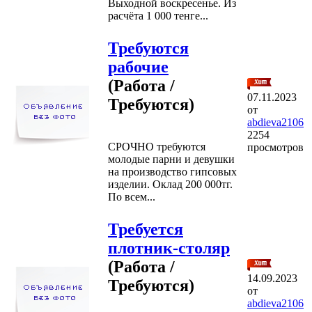
Выходной воскресенье. Из
расчёта 1 000 тенге...
Требуются
рабочие
(Работа /
07.11.2023
Требуются)
от
abdieva2106
2254
СРОЧНО требуются
просмотров
молодые парни и девушки
на производство гипсовых
изделии. Оклад 200 000тг.
По всем...
Требуется
плотник-столяр
(Работа /
14.09.2023
Требуются)
от
abdieva2106