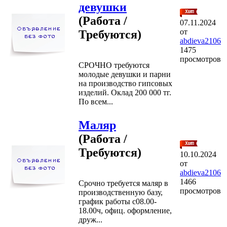
девушки
(Работа /
07.11.2024
от
Требуются)
abdieva2106
1475
просмотров
СРОЧНО требуются
молодые девушки и парни
на производство гипсовых
изделий. Оклад 200 000 тг.
По всем...
Маляр
(Работа /
Требуются)
10.10.2024
от
abdieva2106
1466
Срочно требуется маляр в
просмотров
производственную базу,
график работы с08.00-
18.00ч, офиц. оформление,
друж...