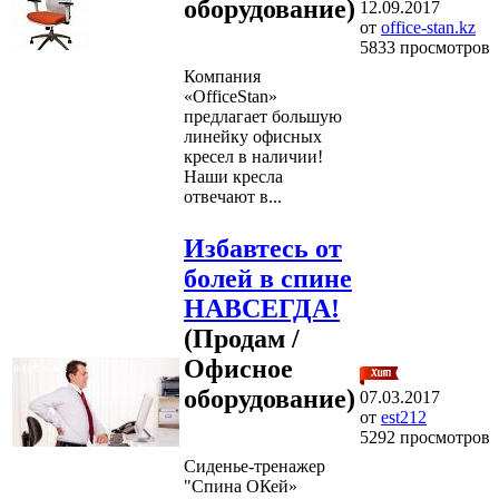
оборудование)
12.09.2017
от
office-stan.kz
5833 просмотров
Компания
«OfficeStan»
предлагает большую
линейку офисных
кресел в наличии!
Наши кресла
отвечают в...
Избавтесь от
болей в спине
НАВСЕГДА!
(Продам /
Офисное
оборудование)
07.03.2017
от
est212
5292 просмотров
Сиденье-тренажер
"Спина ОКей»