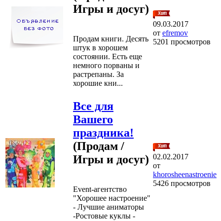
Игры и досуг)
09.03.2017
от
efremov
Продам книги. Десять
5201 просмотров
штук в хорошем
состоянии. Есть еще
немного порваны и
растрепаны. За
хорошие кни...
Все для
Вашего
праздника!
(Продам /
02.02.2017
Игры и досуг)
от
khorosheenastroenie
5426 просмотров
Event-агентство
"Хорошее настроение"
- Лучшие аниматоры
-Ростовые куклы -