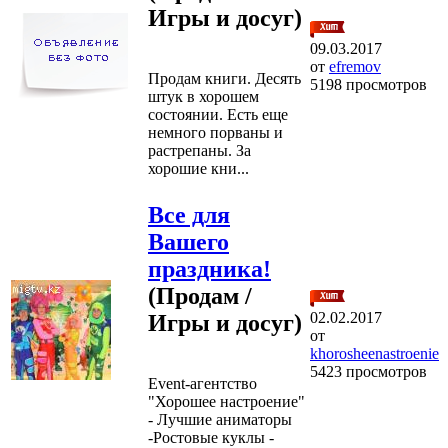
Игры и досуг)
09.03.2017
от
efremov
Продам книги. Десять
5198 просмотров
штук в хорошем
состоянии. Есть еще
немного порваны и
растрепаны. За
хорошие кни...
Все для
Вашего
праздника!
(Продам /
02.02.2017
Игры и досуг)
от
khorosheenastroenie
5423 просмотров
Event-агентство
"Хорошее настроение"
- Лучшие аниматоры
-Ростовые куклы -