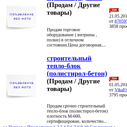
(Продам / Другие
товары)
21.05.20
от
87059
3858 про
Продам торговое
оборудование ( витрины ,
полки) в отличном
состоянии.Цена договорная....
строительный
тепло-блок
(полистирол-бетон)
(Продам / Другие
01.05.20
товары)
от
VikaF
3795 про
Продам срочно строительный
тепло-блок (полистирол-бетон)
плотность М-600,
сертифицирован, количество...