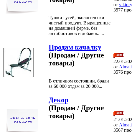
от
viktor
3577 про
Тушки гусей, экологически
чистый продукт. Выращенные
на домашней ферме, без
антибиотиков и добавок. ...
Продам качалку
(Продам / Другие
22.01.20
товары)
от
Almati
3576 про
В отличном состоянии, брали
за 60 000 отдам за 20 000...
Декор
(Продам / Другие
товары)
21.01.20
от
Almati
3567 про