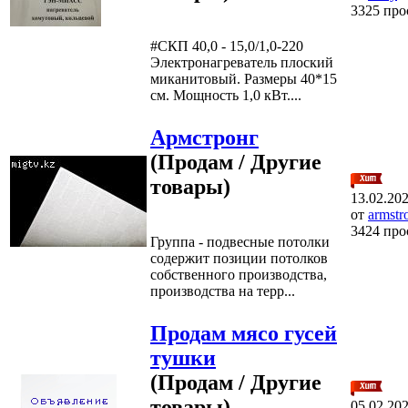
3325 про
#СКП 40,0 - 15,0/1,0-220
Электронагреватель плоский
миканитовый. Размеры 40*15
см. Мощность 1,0 кВт....
Армстронг
(Продам / Другие
товары)
13.02.20
от
armstr
3424 про
Группа - подвесные потолки
содержит позиции потолков
собственного производства,
производства на терр...
Продам мясо гусей
тушки
(Продам / Другие
товары)
05.02.20