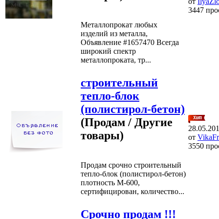
от
IlyaZlo
3447 про
Металлопрокат любых
изделий из металла,
Объявление #1657470 Всегда
широкий спектр
металлопроката, тр...
строительный
тепло-блок
(полистирол-бетон)
(Продам / Другие
28.05.20
товары)
от
VikaF
3550 про
Продам срочно строительный
тепло-блок (полистирол-бетон)
плотность М-600,
сертифицирован, количество...
Срочно продам !!!