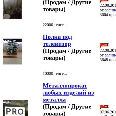
(Продам / Другие
22.08.20
товары)
от
солнц
3664 про
22000 тенге...
Полка под
телевизор
(Продам / Другие
22.08.20
от
солнц
товары)
3648 про
10000 тенге...
Металлопрокат
любых изделий из
металла
(Продам / Другие
07.06.20
товары)