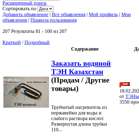
Расширенный поиск
Сортировать по
Добавить объявление
|
Все объявления
|
Мой профиль
|
Мои
объявления
|
Правила пользования
207 Результаты 81 - 100 из 207
Краткий
/
Подробный
Содержание
Д
Заказать водяной
ТЭН Казахстан
(Продам / Другие
товары)
18.02.20
от
ТЭНы
3550 про
Трубчатый нагреватель из
нержавейки для воды и
слабого раствора кислот.
Развернутая длина трубки
110...