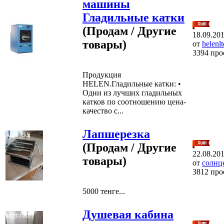
машины
Гладильные катки
(Продам / Другие
18.09.20
товары)
от
helenl
3394 про
Продукция
HELEN.Гладильные катки: •
Одни из лучших гладильных
катков по соотношению цена-
качество с...
Лапшерезка
(Продам / Другие
22.08.20
товары)
от
солнц
3812 про
5000 тенге...
Душевая кабина