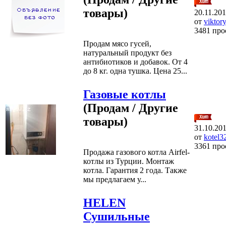
товары)
20.11.20
от
viktor
3481 про
Продам мясо гусей,
натуральный продукт без
антибиотиков и добавок. От 4
до 8 кг. одна тушка. Цена 25...
Газовые котлы
(Продам / Другие
товары)
31.10.20
от
kotel3
3361 про
Продажа газового котла Airfel-
котлы из Турции. Монтаж
котла. Гарантия 2 года. Также
мы предлагаем у...
HELEN
Сушильные