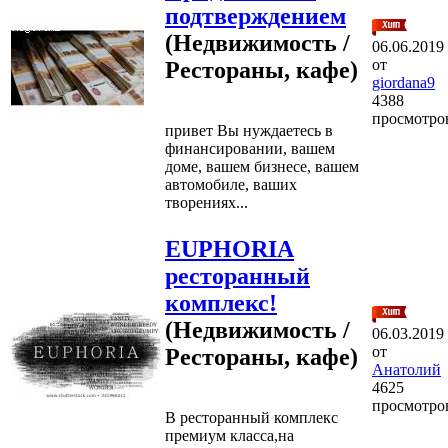
подтверждением
(Недвижимость /
06.06.2019
от
Рестораны, кафе)
giordana9
4388
просмотро
привет Вы нуждаетесь в
финансировании, вашем
доме, вашем бизнесе, вашем
автомобиле, ваших
творениях...
EUPHORIA
ресторанный
комплекс!
(Недвижимость /
06.03.2019
от
Рестораны, кафе)
Анатолий
4625
просмотро
В ресторанный комплекс
премиум класса,на