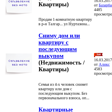
16.03.2017
Квартиры)
от
Базарба
4485
просмотр
Продам 1-комнатную квартиру
в р-н Талгар... ул Нуртазина...
Сниму дом или
квартиру с
последующим
выкупом
16.03.2017
(Недвижимость /
от
Аликс
Квартиры)
4583
просмотр
Семья из 4-х человек снимет
квартиру или дом с
последующим выкупом. Без
первоначального взноса, оп...
Квартирные