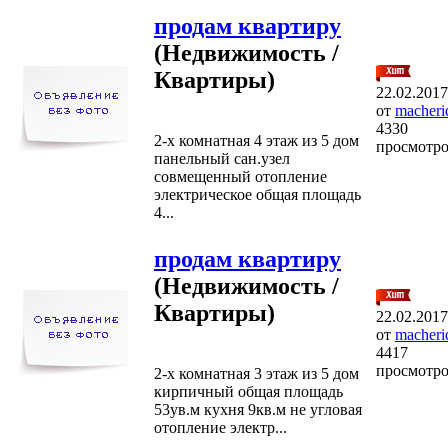
продам квартиру
(Недвижимость /
Квартиры)
22.02.2017
от
macheri
4330
2-х комнатная 4 этаж из 5 дом
просмотр
панельный сан.узел
совмещенный отопление
электрическое общая площадь
4...
продам квартиру
(Недвижимость /
Квартиры)
22.02.2017
от
macheri
4417
просмотр
2-х комнатная 3 этаж из 5 дом
кирпичный общая площадь
53ув.м кухня 9кв.м не угловая
отопление электр...