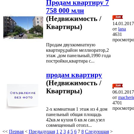
Продам квартиру 7
758 000 млн
(Недвижимость /
14.01.2017
Квартиры)
от
lana
4631
просмотр
Продам двухкомнатную
квартиру,район меллиоратор,2
этаж ,дом панельный,1990 года
постройки,квартира с...
продам квартиру
(Недвижимость /
Квартиры)
06.01.2017
от
macheri
4701
просмотр
2-х комнатная 1 этаж из 4 дом
панельный общая площадь
42кв.м кухня 6 кв.м сан.узел
совмещенный отопл...
<<
Первая
<
Предыдущая
1
2
3
4
5
6
7
8
Следующая
>