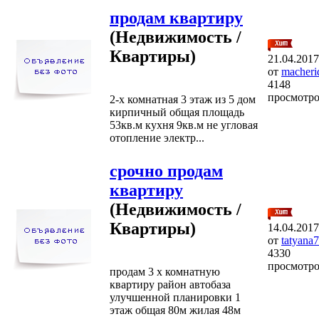
продам квартиру
(Недвижимость /
Квартиры)
21.04.2017
от
macheri
4148
просмотр
2-х комнатная 3 этаж из 5 дом
кирпичный общая площадь
53кв.м кухня 9кв.м не угловая
отопление электр...
срочно продам
квартиру
(Недвижимость /
Квартиры)
14.04.2017
от
tatyana
4330
просмотр
продам 3 х комнатную
квартиру район автобаза
улучшенной планировки 1
этаж общая 80м жилая 48м