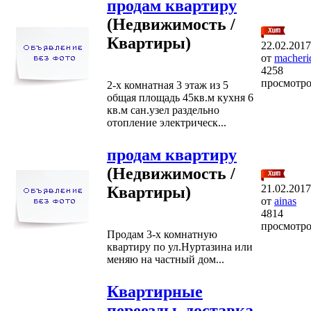
продам квартиру
(Недвижимость /
Квартиры)
22.02.2017
от
macheri
4258
просмотр
2-х комнатная 3 этаж из 5
общая площадь 45кв.м кухня 6
кв.м сан.узел раздельно
отопление электрическ...
продам квартиру
(Недвижимость /
21.02.2017
Квартиры)
от
ainas
4814
просмотр
Продам 3-х комнатную
квартиру по ул.Нуртазина или
меняю на частный дом...
Квартирные
переезды, доставка