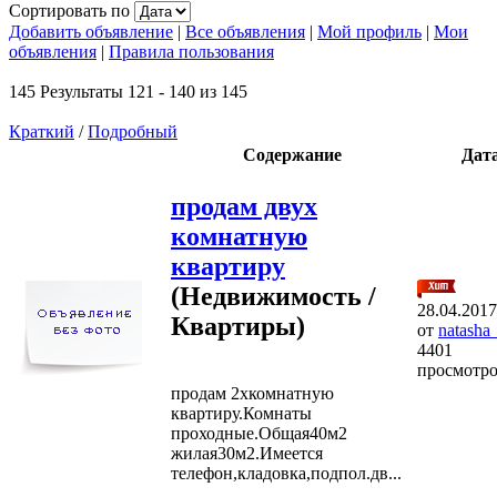
Сортировать по
Добавить объявление
|
Все объявления
|
Мой профиль
|
Мои
объявления
|
Правила пользования
145 Результаты 121 - 140 из 145
Краткий
/
Подробный
Содержание
Дат
продам двух
комнатную
квартиру
(Недвижимость /
28.04.2017
Квартиры)
от
natasha
4401
просмотр
продам 2хкомнатную
квартиру.Комнаты
проходные.Общая40м2
жилая30м2.Имеется
телефон,кладовка,подпол.дв...