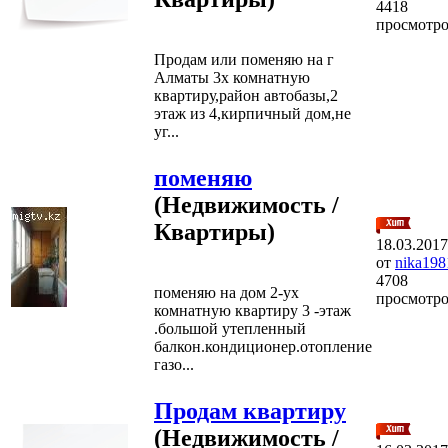
4418
просмотр
Продам или поменяю на г
Алматы 3х комнатную
квартиру,район автобазы,2
этаж из 4,кирпичный дом,не
уг...
поменяю
(Недвижимость /
Квартиры)
18.03.2017
от
nika198
4708
поменяю на дом 2-ух
просмотр
комнатную квартиру 3 -этаж
.большой утепленный
балкон.кондиционер.отопление
газо...
Продам квартиру
(Недвижимость /