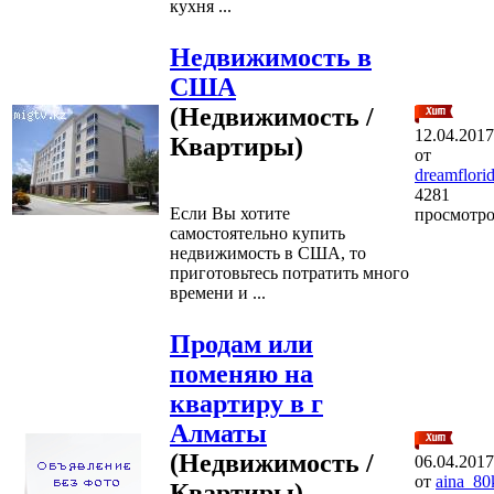
кухня ...
Недвижимость в
США
(Недвижимость /
12.04.2017
Квартиры)
от
dreamflorid
4281
Если Вы хотите
просмотр
самостоятельно купить
недвижимость в США, то
приготовьтесь потратить много
времени и ...
Продам или
поменяю на
квартиру в г
Алматы
(Недвижимость /
06.04.2017
от
aina_80
Квартиры)