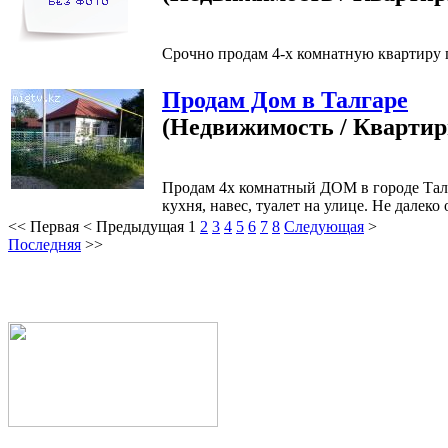
Срочно продам 4-х комнатную квартиру по
Продам Дом в Талгаре
(Недвижимость / Кварти
Продам 4х комнатный ДОМ в городе Талг
кухня, навес, туалет на улице. Не далеко 
<<
Первая
<
Предыдущая
1
2
3
4
5
6
7
8
Следующая
>
Последняя
>>