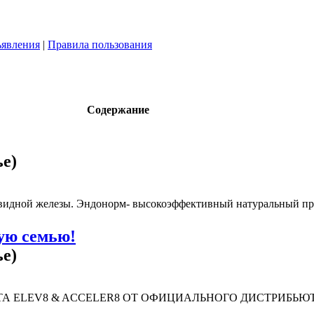
явления
|
Правила пользования
Содержание
ье)
видной железы. Эндонорм- высокоэффективный натуральный пре
дую семью!
ье)
 ELEV8 & ACCELER8 ОТ ОФИЦИАЛЬНОГО ДИСТРИБЬЮТОР