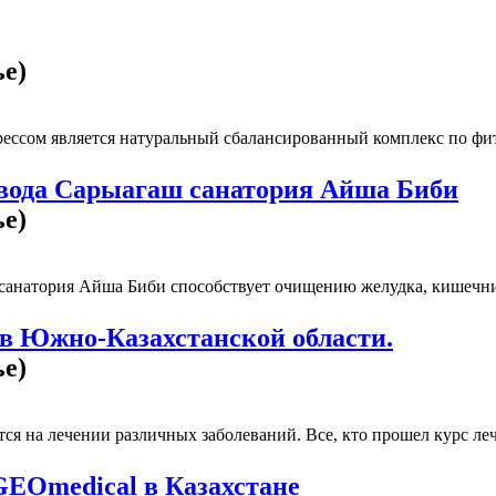
ье)
ессом является натуральный сбалансированный комплекс по фито
вода Сарыагаш санатория Айша Биби
ье)
санатория Айша Биби способствует очищению желудка, кишечник
в Южно-Казахстанской области.
ье)
я на лечении различных заболеваний. Все, кто прошел курс леч
EOmedical в Казахстане