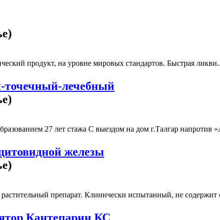
ье)
ческий продукт, на уровне мировых стандартов. Быстрая ликви..
й-точечный-лечебный
ье)
азованием 27 лет стажа С выездом на дом г.Талгар напротив «А
 щитовидной железы
ье)
растительный препарат. Клинически испытанный, не содержит с
ятор Кантепарин КС