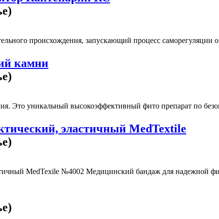
ье)
тельного происхождения, запускающий процесс саморегуляции ор
ий камни
ье)
ия. Это уникальный высокоэффективный фито препарат по безоп
тический, эластичный MedTextile
ье)
тичный MedTexile №4002 Медицинский бандаж для надежной фи
ье)