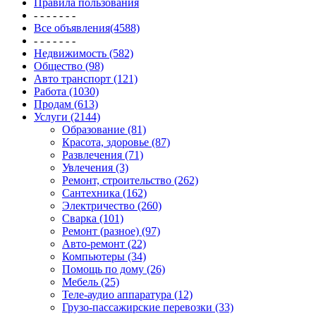
Правила пользования
- - - - - - -
Все объявления(4588)
- - - - - - -
Недвижимость (582)
Общество (98)
Авто транспорт (121)
Работа (1030)
Продам (613)
Услуги (2144)
Образование (81)
Красота, здоровье (87)
Развлечения (71)
Увлечения (3)
Ремонт, строительство (262)
Сантехника (162)
Электричество (260)
Сварка (101)
Ремонт (разное) (97)
Авто-ремонт (22)
Компьютеры (34)
Помощь по дому (26)
Мебель (25)
Теле-аудио аппаратура (12)
Грузо-пассажирские перевозки (33)