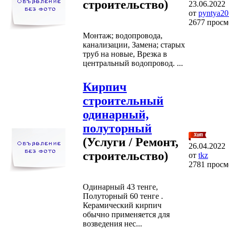
строительство)
23.06.2022
от
pyntya20
2677 просм
Монтаж; водопровода,
канализации, Замена; старых
труб на новые, Врезка в
центральный водопровод. ...
Кирпич
строительный
одинарный,
полуторный
(Услуги / Ремонт,
26.04.2022
строительство)
от
tkz
2781 просм
Одинарный 43 тенге,
Полуторный 60 тенге .
Керамический кирпич
обычно применяется для
возведения нес...