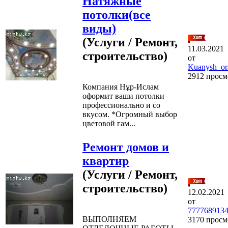
Натяжные
потолки(все
виды)
(Услуги / Ремонт,
11.03.2021
строительство)
от
Kuanysh_or
2912 просм
Компания Нұр-Ислам
оформит ваши потолки
профессионально и со
вкусом. *Огромный выбор
цветовой гам...
Ремонт домов и
квартир
(Услуги / Ремонт,
строительство)
12.02.2021
от
777768913
ВЫПОЛНЯЕМ
3170 просм