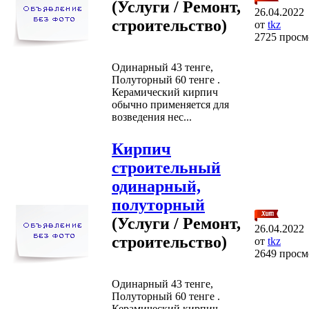
(Услуги / Ремонт,
26.04.2022
строительство)
от
tkz
2725 просм
Одинарный 43 тенге,
Полуторный 60 тенге .
Керамический кирпич
обычно применяется для
возведения нес...
Кирпич
строительный
одинарный,
полуторный
(Услуги / Ремонт,
26.04.2022
строительство)
от
tkz
2649 просм
Одинарный 43 тенге,
Полуторный 60 тенге .
Керамический кирпич