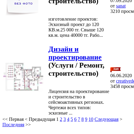
строительство)
07.09.2020
от
sanat
3210 просм
изготовление проектов:
Эскизный проект до 120
КВ.м.25 000 тг. Свыше 120
кв.м. цена 40000 тг. Рабо...
Дизайн и
проектирование
(Услуги / Ремонт,
строительство)
06.06.2020
от
creatived
3458 просм
Лицензия на проектирование
и строительство в
сейсмоактивных регионах.
Чертежи всех типов:
эскизные ...
<<
Первая
<
Предыдущая
1
2
3
4
5
6
7
8
9
10
Следующая
>
Последняя
>>