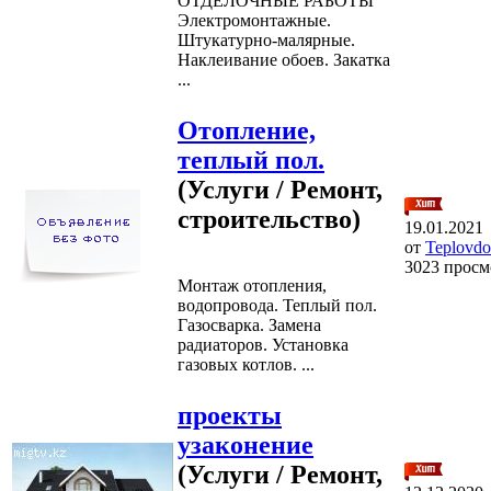
ОТДЕЛОЧНЫЕ РАБОТЫ
Электромонтажные.
Штукатурно-малярные.
Наклеивание обоев. Закатка
...
Отопление,
теплый пол.
(Услуги / Ремонт,
строительство)
19.01.2021
от
Teplovd
3023 просм
Монтаж отопления,
водопровода. Теплый пол.
Газосварка. Замена
радиаторов. Установка
газовых котлов. ...
проекты
узаконение
(Услуги / Ремонт,