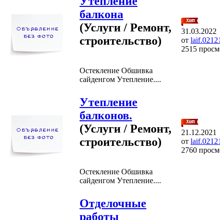
Утепление
балкона
(Услуги / Ремонт,
31.03.2022
строительство)
от
laif.021
2515 просм
Остекление Обшивка
сайденгом Утепление....
Утепление
балконов.
(Услуги / Ремонт,
21.12.2021
строительство)
от
laif.021
2760 просм
Остекление Обшивка
сайденгом Утепление....
Отделочные
работы