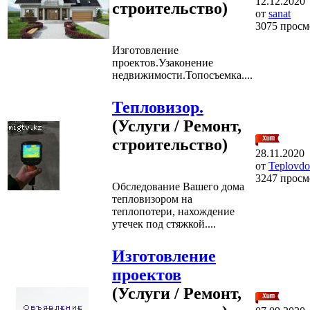
12.12.2020
строительство)
от
sanat
3075 просм
Изготовление
проектов.Узаконение
недвижимости.Топосъемка....
Тепловизор.
(Услуги / Ремонт,
строительство)
28.11.2020
от
Teplovd
3247 просм
Обследование Вашего дома
тепловизором на
теплопотери, нахождение
утечек под стяжкой....
Изготовление
проектов
(Услуги / Ремонт,