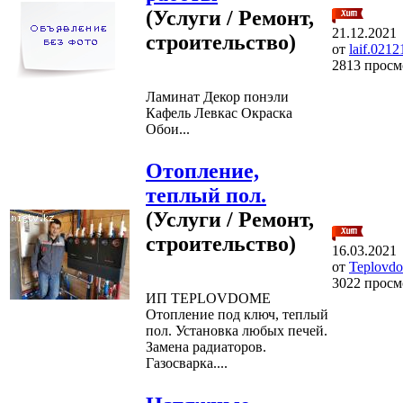
(Услуги / Ремонт,
21.12.2021
строительство)
от
laif.021
2813 просм
Ламинат Декор понэли
Кафель Левкас Окраска
Обои...
Отопление,
теплый пол.
(Услуги / Ремонт,
строительство)
16.03.2021
от
Teplovd
3022 просм
ИП TEPLOVDOME
Отопление под ключ, теплый
пол. Установка любых печей.
Замена радиаторов.
Газосварка....