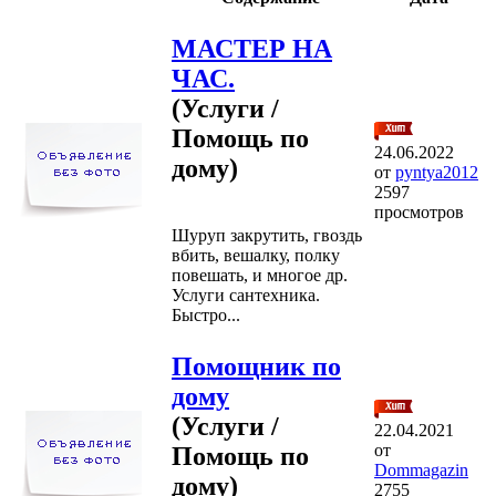
МАСТЕР НА
ЧАС.
(Услуги /
Помощь по
24.06.2022
дому)
от
pyntya2012
2597
просмотров
Шуруп закрутить, гвоздь
вбить, вешалку, полку
повешать, и многое др.
Услуги сантехника.
Быстро...
Помощник по
дому
(Услуги /
22.04.2021
от
Помощь по
Dommagazin
дому)
2755