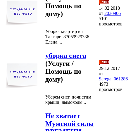
Помощь по
14.02.2018
дому)
от
2030906
5101
просмотров
Уборка квартир в г
Талгаре. 87059929336
Елена....
уборка снега
(Услуги /
29.12.2017
Помощь по
от
дому)
Serega_061286
4973
просмотров
Уберем снег, почистим
крыши, дымоходы...
Не хватает
Мужской силы