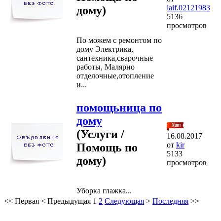
laif.02121983
дому)
5136
просмотров
По можем с ремонтом по
дому Электрика,
сантехника,сварочные
работы, Малярно
отделочные,отопление
и...
помощьница по
дому
(Услуги /
16.08.2017
от
kir
Помощь по
5133
дому)
просмотров
Уборка глажка...
<<
Первая
<
Предыдущая
1
2
Следующая
>
Последняя
>>