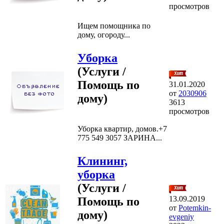
просмотров
Ищем помощника по
дому, огороду...
Уборка
(Услуги /
Помощь по
31.01.2020
от
2030906
дому)
3613
просмотров
Уборка квартир, домов.+7
775 549 3057 ЗАРИНА...
Клининг,
уборка
(Услуги /
13.09.2019
Помощь по
от
Potemkin-
дому)
evgeniy