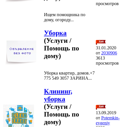
просмотров
Ищем помощника по
дому, огороду...
Уборка
(Услуги /
Помощь по
31.01.2020
от
2030906
дому)
3613
просмотров
Уборка квартир, домов.+7
775 549 3057 ЗАРИНА...
Клининг,
уборка
(Услуги /
13.09.2019
Помощь по
от
Potemkin-
дому)
evgeniy