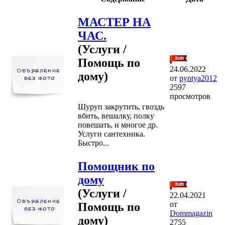
МАСТЕР НА
ЧАС.
(Услуги /
Помощь по
24.06.2022
дому)
от
pyntya2012
2597
просмотров
Шуруп закрутить, гвоздь
вбить, вешалку, полку
повешать, и многое др.
Услуги сантехника.
Быстро...
Помощник по
дому
(Услуги /
22.04.2021
от
Помощь по
Dommagazin
дому)
2755