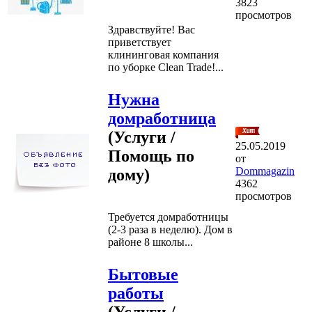
3823
просмотров
Здравствуйте! Вас
приветствует
клининговая компания
по уборке Clean Trade!...
Нужна
домработница
(Услуги /
25.05.2019
Помощь по
от
Dommagazin
дому)
4362
просмотров
Требуется домработницы
(2-3 раза в неделю). Дом в
районе 8 школы...
Бытовые
работы
(Услуги /