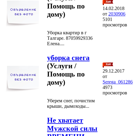
Помощь по
14.02.2018
дому)
от
2030906
5101
просмотров
Уборка квартир в г
Талгаре. 87059929336
Елена....
уборка снега
(Услуги /
29.12.2017
Помощь по
от
дому)
Serega_061286
4973
просмотров
Уберем снег, почистим
крыши, дымоходы...
Не хватает
Мужской силы