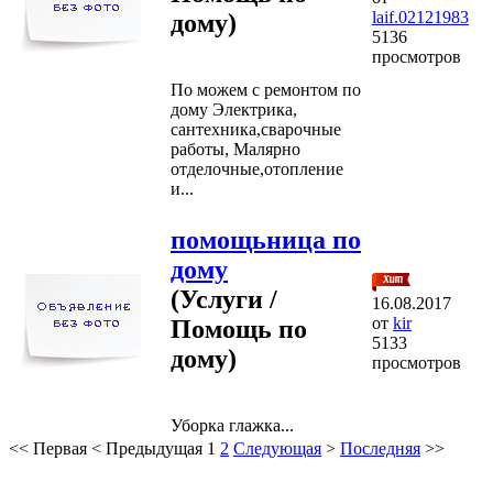
laif.02121983
дому)
5136
просмотров
По можем с ремонтом по
дому Электрика,
сантехника,сварочные
работы, Малярно
отделочные,отопление
и...
помощьница по
дому
(Услуги /
16.08.2017
от
kir
Помощь по
5133
дому)
просмотров
Уборка глажка...
<<
Первая
<
Предыдущая
1
2
Следующая
>
Последняя
>>