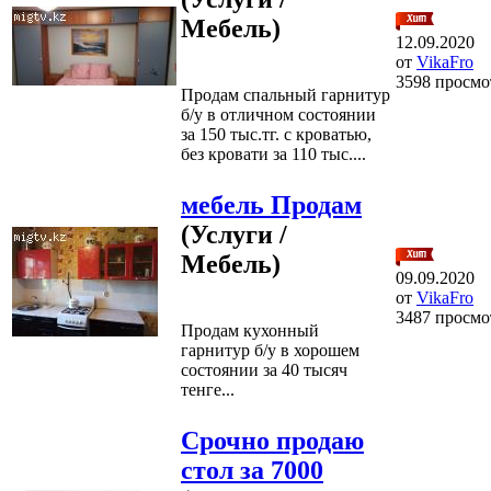
Мебель)
12.09.2020
от
VikaFro
3598 просмо
Продам спальный гарнитур
б/у в отличном состоянии
за 150 тыс.тг. с кроватью,
без кровати за 110 тыс....
мебель Продам
(Услуги /
Мебель)
09.09.2020
от
VikaFro
3487 просмо
Продам кухонный
гарнитур б/у в хорошем
состоянии за 40 тысяч
тенге...
Срочно продаю
стол за 7000