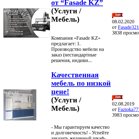
от “Fasade KZ”
(Услуги /
Мебель)
08.02.2020
от
Fasade321
3838 просмо
Компания «Fasade KZ»
предлагает: 1.
Производство мебели на
заказ (нестандартные
решения, индиви...
Качественная
мебель по низкой
цене!
(Услуги /
02.08.2019
Мебель)
от
Fazioka77
3983 просмо
- Мы гарантируем качество
и долговечность! - Успейте
заказать желанный шкаф-