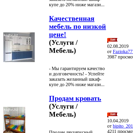
купе до 20% ниже магази...
Качественная
мебель по низкой
цене!
(Услуги /
02.08.2019
Мебель)
от
Fazioka77
3987 просмо
- Мы гарантируем качество
и долговечность! - Успейте
заказать желанный шкаф-
купе до 20% ниже магази...
Продам кровать
(Услуги /
Мебель)
10.04.2019
от
bipito_20
4211 просмо
Продам двухярусный