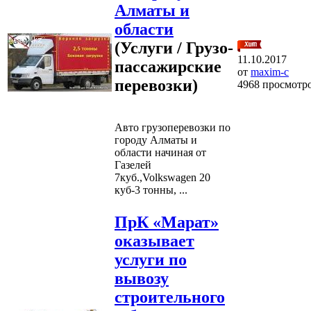
Алматы и
области
(Услуги / Грузо-
11.10.2017
пассажирские
от
maxim-c
перевозки)
4968 просмотр
Авто грузоперевозки по
городу Алматы и
области начиная от
Газелей
7куб.,Volkswagen 20
куб-3 тонны, ...
ПрК «Марат»
оказывает
услуги по
вывозу
строительного