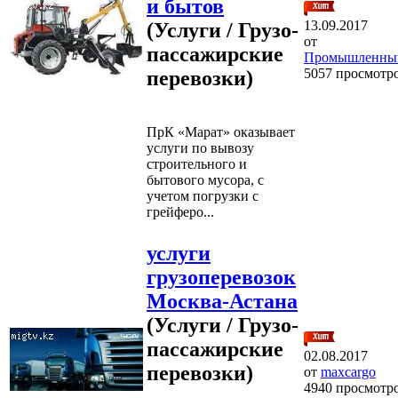
и бытов
13.09.2017
(Услуги / Грузо-
от
пассажирские
Промышленны
5057 просмотр
перевозки)
ПрК «Марат» оказывает
услуги по вывозу
строительного и
бытового мусора, с
учетом погрузки с
грейферо...
услуги
грузоперевозок
Москва-Астана
(Услуги / Грузо-
пассажирские
02.08.2017
перевозки)
от
maxcargo
4940 просмотр