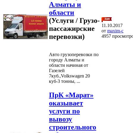
Алматы и
области
(Услуги / Грузо-
11.10.2017
пассажирские
от
maxim-c
перевозки)
4957 просмотр
Авто грузоперевозки по
городу Алматы и
области начиная от
Газелей
7куб.,Volkswagen 20
куб-3 тонны, ...
ПрК «Марат»
оказывает
услуги по
вывозу
строительного