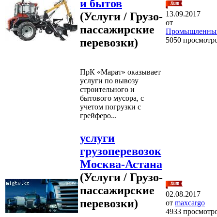
и бытов
13.09.2017
(Услуги / Грузо-
от
пассажирские
Промышленны
5050 просмотр
перевозки)
ПрК «Марат» оказывает
услуги по вывозу
строительного и
бытового мусора, с
учетом погрузки с
грейферо...
услуги
грузоперевозок
Москва-Астана
(Услуги / Грузо-
пассажирские
02.08.2017
перевозки)
от
maxcargo
4933 просмотр