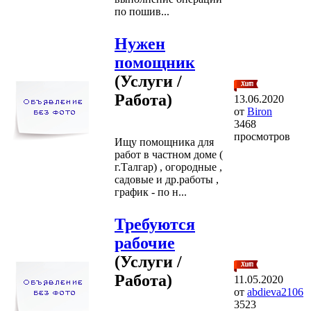
по пошив...
Нужен
помощник
(Услуги /
Работа)
13.06.2020
от
Biron
3468
просмотров
Ищу помощника для
работ в частном доме (
г.Талгар) , огородные ,
садовые и др.работы ,
график - по н...
Требуются
рабочие
(Услуги /
Работа)
11.05.2020
от
abdieva2106
3523