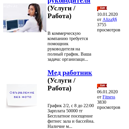
руководителя
(Услуги /
10.01.2020
Работа)
от
Aliza$$
3755
просмотров
В коммерческую
компанию требуется
помощник
руководителя на
полный график. Ваша
задача: организaци...
Мед работник
(Услуги /
Работа)
06.01.2020
от
Fitness
3830
График 2/2, с 8 до 22:00
просмотров
Зарплата 50000 тг
Бесплатное посещение
фитнес зала и бассейна.
Наличие м...