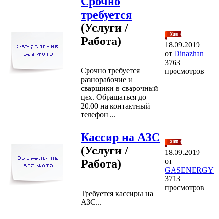
Срочно
требуется
(Услуги /
Работа)
18.09.2019
от
Dinazhan
3763
Срочно требуется
просмотров
разнорабочие и
сварщики в сварочный
цех. Обращаться до
20.00 на контактный
телефон ...
Кассир на АЗС
(Услуги /
18.09.2019
от
Работа)
GASENERGY
3713
просмотров
Требуется кассиры на
АЗС...