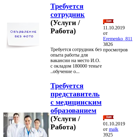
Требуется
сотрудник
(Услуги /
11.10.2019
Работа)
от
Eremenko_811
3826
Требуется сотрудник без
просмотров
опыта работы для
вакансии на место И.О.
с окладом 180000 теньге
..обучение о...
Требуется
представитель
с медицинским
образованием
(Услуги /
01.10.2019
Работа)
от
malk
3925