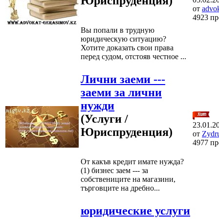
Юриспруденция)
от
advo
4923 п
Вы попали в трудную
юридическую ситуацию?
Хотите доказать свои права
перед судом, отстояв честное ...
Лични заеми ---
заеми за лични
нужди
(Услуги /
23.01.2
Юриспруденция)
от
Zydru
4977 п
От какъв кредит имате нужда?
(1) бизнес заем --- за
собствениците на магазини,
търговците на дребно...
юридические услуги