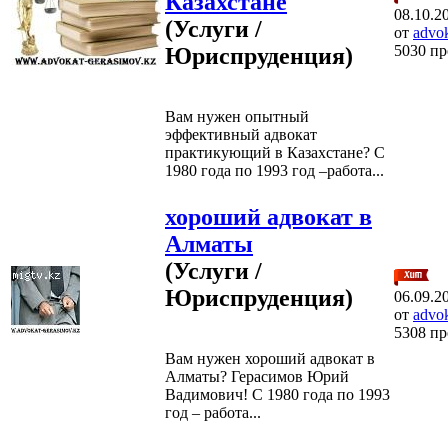
Казахстане
08.10.2
(Услуги /
от
advo
5030 п
Юриспруденция)
Вам нужен опытный
эффективный адвокат
практикующий в Казахстане? С
1980 года по 1993 год –работа...
хороший адвокат в
Алматы
(Услуги /
Юриспруденция)
06.09.2
от
advo
5308 п
Вам нужен хороший адвокат в
Алматы? Герасимов Юрий
Вадимович! С 1980 года по 1993
год – работа...