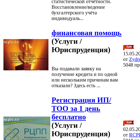
статистической отчётности.
Восстановление/ведение
бухгалтерского учёта
индивидуаль...
финансовая помощь
(Услуги /
Юриспруденция)
15.05.2
от
Zydru
5048 п
Вы подавали заявку на
получение кредита и по одной
или нескольким причинам вам
отказали? Здесь есть ...
Регистрация ИП/
ТОО за 1 день
бесплатно
(Услуги /
02.05.2
Юриспруденция)
от
RCP