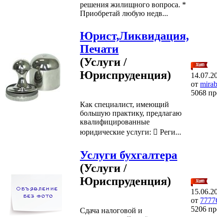
решения жилищного вопроса. *
Приобретай любую недв...
Юрист,Ликвидация,
Печати
(Услуги /
Юриспруденция)
14.07.2
от
mira
5068 п
Как специалист, имеющий
большую практику, предлагаю
квалифицированные
юридические услуги:  Реги...
Услуги бухгалтера
(Услуги /
Юриспруденция)
15.06.2
от
7777
5206 п
Сдача налоговой и