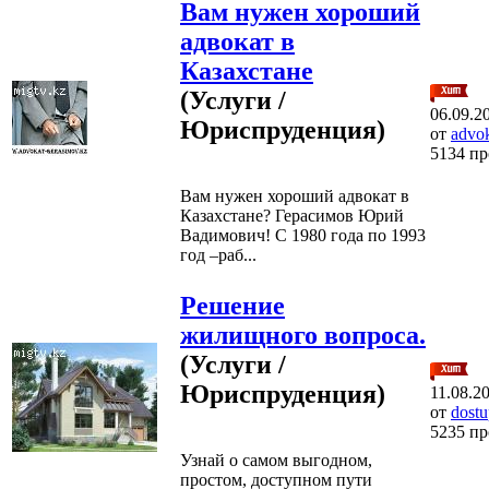
Вам нужен хороший
адвокат в
Казахстане
(Услуги /
06.09.2
Юриспруденция)
от
advo
5134 п
Вам нужен хороший адвокат в
Казахстане? Герасимов Юрий
Вадимович! С 1980 года по 1993
год –раб...
Решение
жилищного вопроса.
(Услуги /
Юриспруденция)
11.08.2
от
dost
5235 п
Узнай о самом выгодном,
простом, доступном пути