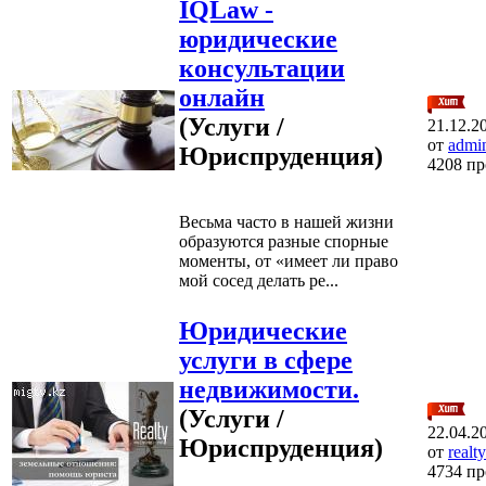
IQLaw -
юридические
консультации
онлайн
(Услуги /
21.12.2
от
admi
Юриспруденция)
4208 п
Весьма часто в нашей жизни
образуются разные спорные
моменты, от «имеет ли право
мой сосед делать ре...
Юридические
услуги в сфере
недвижимости.
(Услуги /
22.04.2
Юриспруденция)
от
realt
4734 п