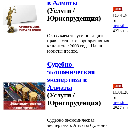
в Алматы
(Услуги /
16.01.2
Юриспруденция)
от
investi
4773 п
Оказываем услуги по защите
прав частных и корпоративных
клиентов с 2008 года. Наши
юристы предос...
Судебно-
экономическая
экспертиза в
Алматы
16.01.2
(Услуги /
от
Юриспруденция)
investi
4847 п
Судебно-экономическая
экспертиза в Алматы Судебно-