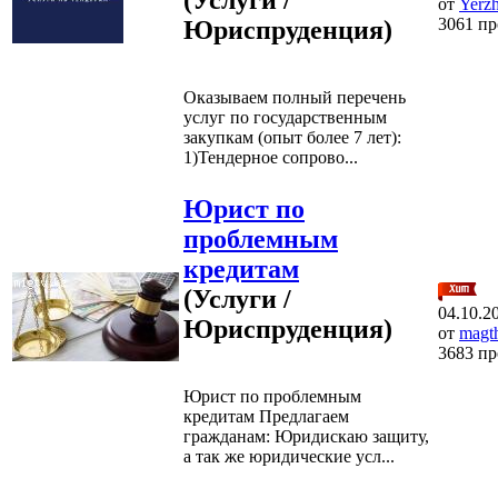
от
Yerz
3061 п
Юриспруденция)
Оказываем полный перечень
услуг по государственным
закупкам (опыт более 7 лет):
1)Тендерное сопрово...
Юрист по
проблемным
кредитам
(Услуги /
04.10.2
Юриспруденция)
от
magt
3683 п
Юрист по проблемным
кредитам Предлагаем
гражданам: Юридискаю защиту,
а так же юридические усл...