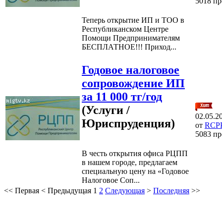
5018 п
Теперь открытие ИП и ТОО в
Республиканском Центре
Помощи Предпринимателям
БЕСПЛАТНОЕ!!! Приход...
Годовое налоговое
сопровождение ИП
за 11 000 тг/год
(Услуги /
02.05.2
Юриспруденция)
от
RCP
5083 п
В честь открытия офиса РЦПП
в нашем городе, предлагаем
специальную цену на «Годовое
Налоговое Соп...
<<
Первая
<
Предыдущая
1
2
Следующая
>
Последняя
>>