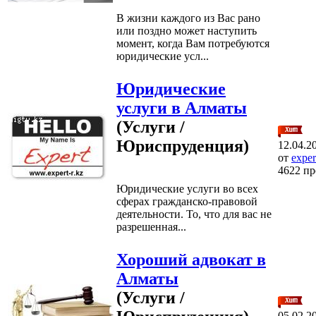
В жизни каждого из Вас рано
или поздно может наступить
момент, когда Вам потребуются
юридические усл...
Юридические
услуги в Алматы
(Услуги /
Юриспруденция)
12.04.2
от
exper
4622 п
Юридические услуги во всех
сферах гражданско-правовой
деятельности. То, что для вас не
разрешенная...
Хороший адвокат в
Алматы
(Услуги /
05.02.2