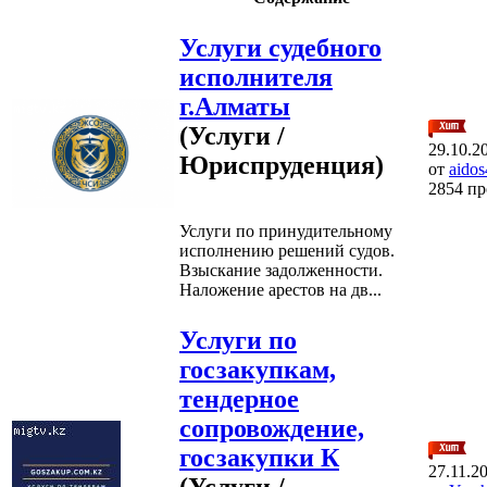
Услуги судебного
исполнителя
г.Алматы
(Услуги /
29.10.2
Юриспруденция)
от
aido
2854 п
Услуги по принудительному
исполнению решений судов.
Взыскание задолженности.
Наложение арестов на дв...
Услуги по
госзакупкам,
тендерное
сопровождение,
госзакупки К
27.11.2
(Услуги /