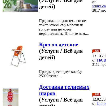
от
детей)
feniks.c
2817 пр
Предложение для тех, кто не
хочет, чтобы ему морочили
голову или не хочет
переплачивать. Пишите нам,...
Кресло детское
(Услуги / Всё для
13.10.20
детей)
от
ГБС
3112 пр
Продам кресло детское б/у
25000 тенге...
Доставка гелиевых
шаров
(Услуги / Всё для
12.02.20
от
khoro
детей)