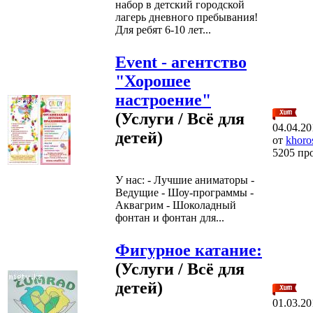
набор в детский городской
лагерь дневного пребывания!
Для ребят 6-10 лет...
Event - aгентство
"Хорошее
настроение"
(Услуги / Всё для
04.04.20
детей)
от
khoro
5205 пр
У нас: - Лучшие аниматоры -
Ведущие - Шоу-программы -
Аквагрим - Шоколадный
фонтан и фонтан для...
Фигурное катание:
(Услуги / Всё для
детей)
01.03.20