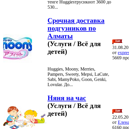
тенге Huggiesтрусикиот 3600 до
530...
Срочная доставка
подгузников по
Алматы
(Услуги / Всё для
31.08.20
детей)
от
expre
5669 пр
Huggies, Moony, Merries,
Pampers, Sweety, Mepsi, LaCute,
Sabi, MamyPoko, Goon, Genki,
Lovular. До...
Няня на час
(Услуги / Всё для
детей)
22.05.20
от
Елена
6160 пр