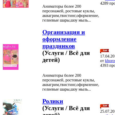
4289 пр
Аниматоры более 200
персонажей, ростовые куклы,
аквагрим,твистинг,оформление,
гелиевые шары,шоу мыль...
Организация и
оформление
праздников
(Услуги / Всё для
17.04.20
детей)
от
khoro
4393 пр
Аниматоры более 200
персонажей, ростовые куклы,
аквагрим,твистинг,оформление,
гелиевые шары,шоу мыль...
Ролики
(Услуги / Всё для
25.07.20
детей)