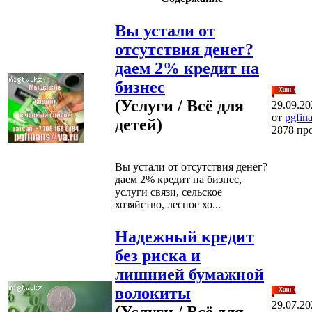
Вы устали от
отсутствия денег?
даем 2% кредит на
бизнес
(Услуги / Всё для
29.09.20
от
pgfin
детей)
2878 пр
Вы устали от отсутствия денег?
даем 2% кредит на бизнес,
услуги связи, сельское
хозяйство, лесное хо...
Надежный кредит
без риска и
лишнией бумажной
волокиты
29.07.20
(Услуги / Всё для