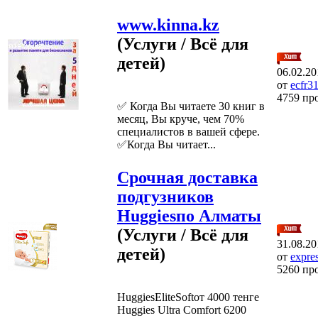
www.kinna.kz
(Услуги / Всё для
детей)
06.02.20
от
ecfr3
4759 пр
✅ Когда Вы читаете 30 книг в
месяц, Вы круче, чем 70%
специалистов в вашей сфере.
✅Когда Вы читает...
Срочная доставка
подгузников
Huggiesпо Алматы
(Услуги / Всё для
31.08.20
детей)
от
expre
5260 пр
HuggiesEliteSoftот 4000 тенге
Huggies Ultra Comfort 6200