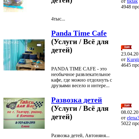
от
tiktak
4948 пр
4тыс...
Panda Time Cafe
(Услуги / Всё для
детей)
23.04.20
от
Kurgi
4645 пр
PANDA TIME CAFE - это
необычное развлекательное
кафе, где можно отдохнуть с
друзьями весело и интере...
Развозка детей
(Услуги / Всё для
08.02.20
детей)
от
elena
5022 пр
Развозка детей, Автоняня...