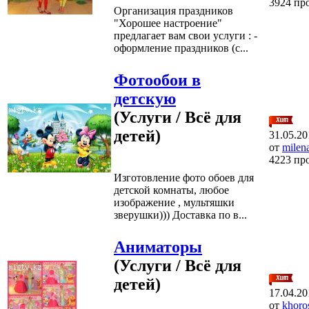
3924 пр
Организация праздников
"Хорошее настроение"
предлагает вам свои услуги : -
оформление праздников (с...
Фотообои в
детскую
(Услуги / Всё для
детей)
31.05.20
от
milen
4223 пр
Изготовление фото обоев для
детской комнаты, любое
изображение , мультяшки
зверушки))) Доставка по в...
Аниматоры
(Услуги / Всё для
детей)
17.04.20
от
khoro