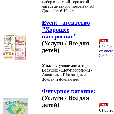
набор в детский городской
лагерь дневного пребывания!
Для ребят 6-10 лет...
Event - aгентство
"Хорошее
настроение"
(Услуги / Всё для
04.04.20
детей)
от
khoro
5204 пр
У нас: - Лучшие аниматоры -
Ведущие - Шоу-программы -
Аквагрим - Шоколадный
фонтан и фонтан для...
Фигурное катание:
(Услуги / Всё для
детей)
01.03.20