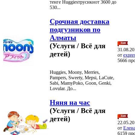
тенге Huggiesтрусикиот 3600 до
530...
Срочная доставка
подгузников по
Алматы
(Услуги / Всё для
31.08.20
детей)
от
expre
5666 пр
Huggies, Moony, Merries,
Pampers, Sweety, Mepsi, LaCute,
Sabi, MamyPoko, Goon, Genki,
Lovular. До...
Няня на час
(Услуги / Всё для
детей)
22.05.20
от
Елена
6159 пр