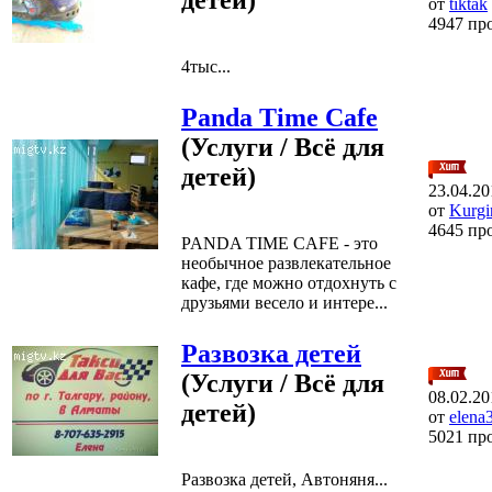
от
tiktak
4947 пр
4тыс...
Panda Time Cafe
(Услуги / Всё для
детей)
23.04.20
от
Kurgi
4645 пр
PANDA TIME CAFE - это
необычное развлекательное
кафе, где можно отдохнуть с
друзьями весело и интере...
Развозка детей
(Услуги / Всё для
08.02.20
детей)
от
elena
5021 пр
Развозка детей, Автоняня...