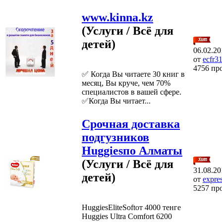
www.kinna.kz
(Услуги / Всё для
детей)
06.02.20
от
ecfr3
4756 пр
✅ Когда Вы читаете 30 книг в
месяц, Вы круче, чем 70%
специалистов в вашей сфере.
✅Когда Вы читает...
Срочная доставка
подгузников
Huggiesпо Алматы
(Услуги / Всё для
31.08.20
детей)
от
expre
5257 пр
HuggiesEliteSoftот 4000 тенге
Huggies Ultra Comfort 6200