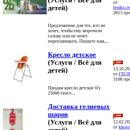
от
детей)
feniks.c
2813 пр
Предложение для тех, кто не
хочет, чтобы ему морочили
голову или не хочет
переплачивать. Пишите нам,...
Кресло детское
(Услуги / Всё для
13.10.20
детей)
от
ГБС
3108 пр
Продам кресло детское б/у
25000 тенге...
Доставка гелиевых
шаров
(Услуги / Всё для
12.02.20
от
khoro
детей)