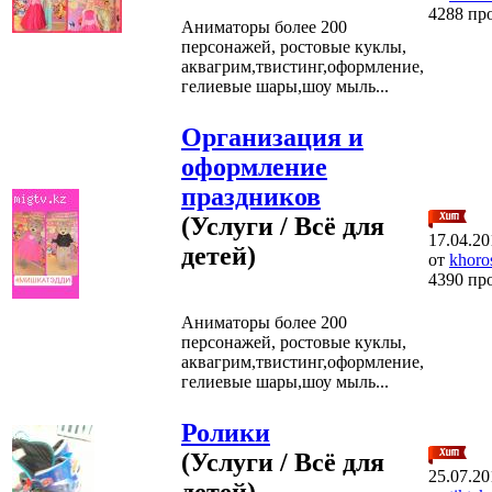
4288 пр
Аниматоры более 200
персонажей, ростовые куклы,
аквагрим,твистинг,оформление,
гелиевые шары,шоу мыль...
Организация и
оформление
праздников
(Услуги / Всё для
17.04.20
детей)
от
khoro
4390 пр
Аниматоры более 200
персонажей, ростовые куклы,
аквагрим,твистинг,оформление,
гелиевые шары,шоу мыль...
Ролики
(Услуги / Всё для
25.07.20
детей)