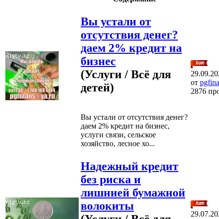
Вы устали от
отсутствия денег?
даем 2% кредит на
бизнес
(Услуги / Всё для
29.09.20
от
pgfin
детей)
2876 пр
Вы устали от отсутствия денег?
даем 2% кредит на бизнес,
услуги связи, сельское
хозяйство, лесное хо...
Надежный кредит
без риска и
лишнией бумажной
волокиты
29.07.20
(Услуги / Всё для