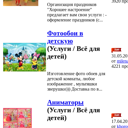
3920 пр
Организация праздников
"Хорошее настроение"
предлагает вам свои услуги : -
оформление праздников (с...
Фотообои в
детскую
(Услуги / Всё для
детей)
31.05.20
от
milen
4221 пр
Изготовление фото обоев для
детской комнаты, любое
изображение , мультяшки
зверушки))) Доставка по в...
Аниматоры
(Услуги / Всё для
детей)
17.04.20
от
khoro