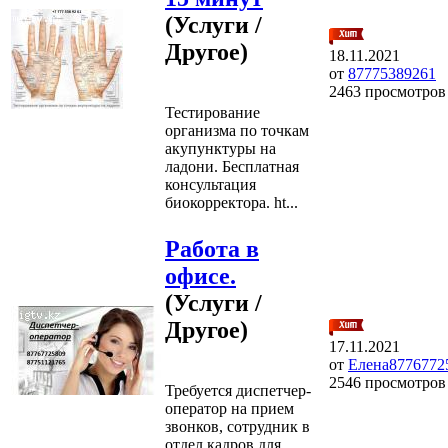
(Услуги /
Другое)
18.11.2021
от
87775389261
2463 просмотров
Тестирование
организма по точкам
акупунктуры на
ладони. Бесплатная
консультация
биокорректора. ht...
Работа в
офисе.
(Услуги /
Другое)
17.11.2021
от
Елена8776772
2546 просмотров
Требуется диспетчер-
оператор на прием
звонков, сотрудник в
отдел кадров для