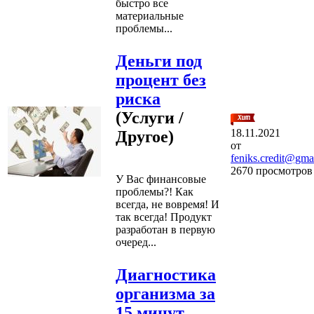
быстро все
материальные
проблемы...
Деньги под
процент без
риска
(Услуги /
18.11.2021
Другое)
от
feniks.credit@gma
2670 просмотров
У Вас финансовые
проблемы?! Как
всегда, не вовремя! И
так всегда! Продукт
разработан в первую
очеред...
Диагностика
организма за
15 минут