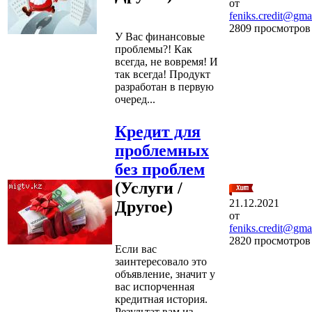
от
feniks.credit@gma
2809 просмотров
У Вас финансовые
проблемы?! Как
всегда, не вовремя! И
так всегда! Продукт
разработан в первую
очеред...
Кредит для
проблемных
без проблем
(Услуги /
21.12.2021
Другое)
от
feniks.credit@gma
2820 просмотров
Если вас
заинтересовало это
объявление, значит у
вас испорченная
кредитная история.
Результат вам из...