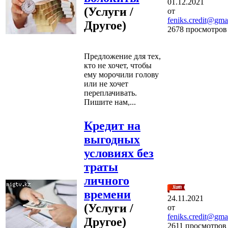
01.12.2021
(Услуги /
от
feniks.credit@gma
Другое)
2678 просмотров
Предложение для тех,
кто не хочет, чтобы
ему морочили голову
или не хочет
переплачивать.
Пишите нам,...
Кредит на
выгодных
условиях без
траты
личного
времени
24.11.2021
(Услуги /
от
feniks.credit@gma
Другое)
2611 просмотров