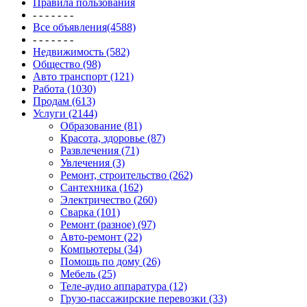
Правила пользования
- - - - - - -
Все объявления(4588)
- - - - - - -
Недвижимость (582)
Общество (98)
Авто транспорт (121)
Работа (1030)
Продам (613)
Услуги (2144)
Образование (81)
Красота, здоровье (87)
Развлечения (71)
Увлечения (3)
Ремонт, строительство (262)
Сантехника (162)
Электричество (260)
Сварка (101)
Ремонт (разное) (97)
Авто-ремонт (22)
Компьютеры (34)
Помощь по дому (26)
Мебель (25)
Теле-аудио аппаратура (12)
Грузо-пассажирские перевозки (33)