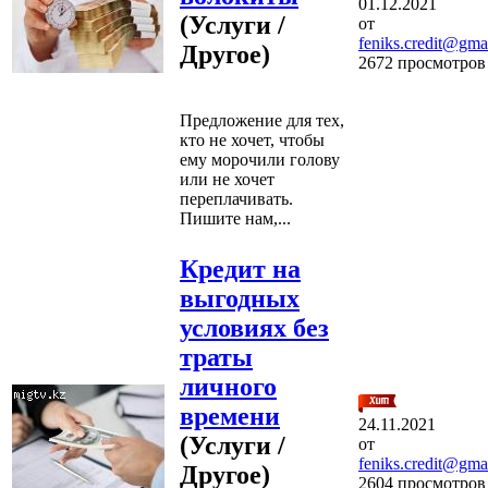
01.12.2021
(Услуги /
от
feniks.credit@gma
Другое)
2672 просмотров
Предложение для тех,
кто не хочет, чтобы
ему морочили голову
или не хочет
переплачивать.
Пишите нам,...
Кредит на
выгодных
условиях без
траты
личного
времени
24.11.2021
(Услуги /
от
feniks.credit@gma
Другое)
2604 просмотров