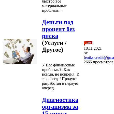
быстро все
материальные
проблемы...
Деньги под
процент без
риска
(Услуги /
18.11.2021
Другое)
от
feniks.credit@gma
2665 просмотров
У Вас финансовые
проблемы?! Как
всегда, не вовремя! И
так всегда! Продукт
разработан в первую
очеред...
Диагностика
организма за
15 минут