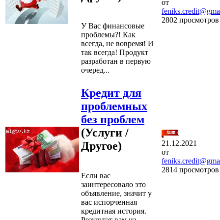
от
feniks.credit@gma
2802 просмотров
У Вас финансовые
проблемы?! Как
всегда, не вовремя! И
так всегда! Продукт
разработан в первую
очеред...
Кредит для
проблемных
без проблем
(Услуги /
21.12.2021
Другое)
от
feniks.credit@gma
2814 просмотров
Если вас
заинтересовало это
объявление, значит у
вас испорченная
кредитная история.
Результат вам из...