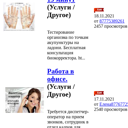
(Услуги /
Другое)
18.11.2021
от
87775389261
2457 просмотров
Тестирование
организма по точкам
акупунктуры на
ладони. Бесплатная
консультация
биокорректора. ht...
Работа в
офисе.
(Услуги /
Другое)
17.11.2021
от
Елена8776772
2540 просмотров
Требуется диспетчер-
оператор на прием
звонков, сотрудник в
отдел кадров для