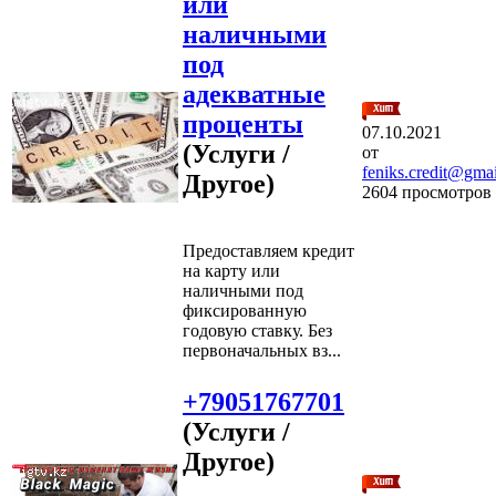
или
наличными
под
адекватные
проценты
07.10.2021
(Услуги /
от
feniks.credit@gma
Другое)
2604 просмотров
Предоставляем кредит
на карту или
наличными под
фиксированную
годовую ставку. Без
первоначальных вз...
+79051767701
(Услуги /
Другое)