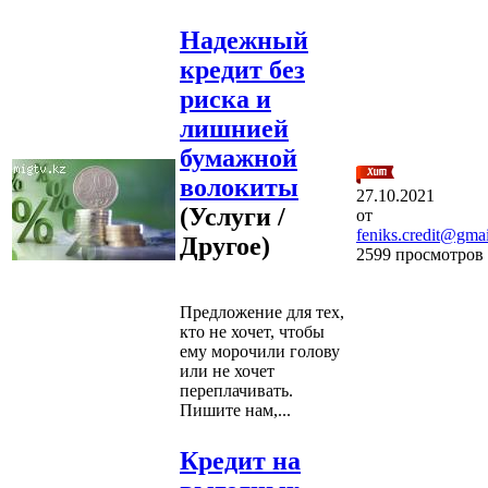
Надежный
кредит без
риска и
лишнией
бумажной
волокиты
27.10.2021
(Услуги /
от
feniks.credit@gma
Другое)
2599 просмотров
Предложение для тех,
кто не хочет, чтобы
ему морочили голову
или не хочет
переплачивать.
Пишите нам,...
Кредит на