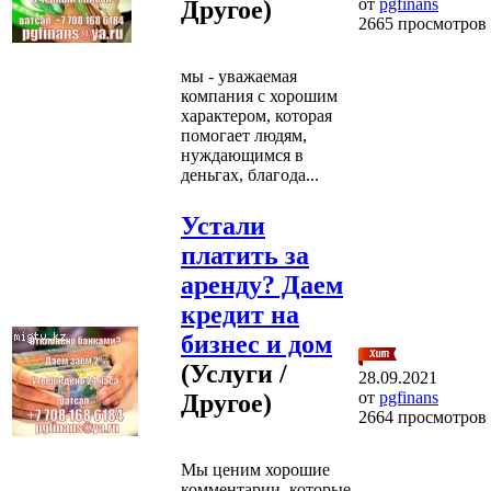
от
pgfinans
Другое)
2665 просмотров
мы - уважаемая
компания с хорошим
характером, которая
помогает людям,
нуждающимся в
деньгах, благода...
Устали
платить за
аренду? Даем
кредит на
бизнес и дом
(Услуги /
28.09.2021
от
pgfinans
Другое)
2664 просмотров
Мы ценим хорошие
комментарии, которые