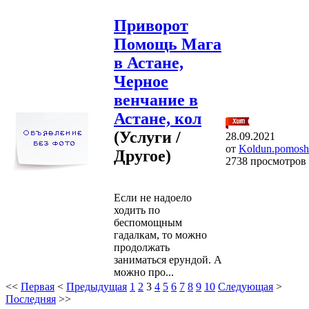
Приворот
Помощь Мага
в Астане,
Черное
венчание в
Астане, кол
(Услуги /
28.09.2021
от
Koldun.pomosh
Другое)
2738 просмотров
Если не надоело
ходить по
беспомощным
гадалкам, то можно
продолжать
заниматься ерундой. А
можно про...
<<
Первая
<
Предыдущая
1
2
3
4
5
6
7
8
9
10
Следующая
>
Последняя
>>