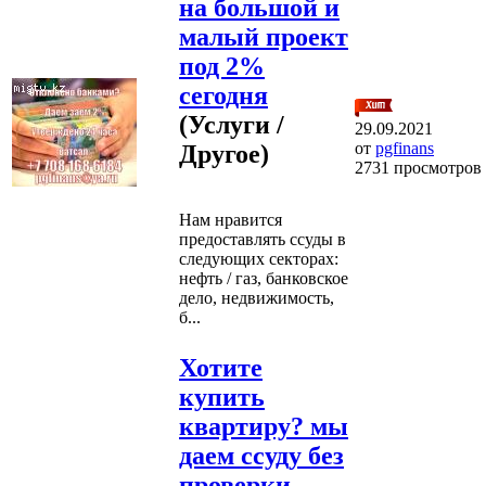
на большой и
малый проект
под 2%
сегодня
(Услуги /
29.09.2021
от
pgfinans
Другое)
2731 просмотров
Нам нравится
предоставлять ссуды в
следующих секторах:
нефть / газ, банковское
дело, недвижимость,
б...
Хотите
купить
квартиру? мы
даем ссуду без
проверки