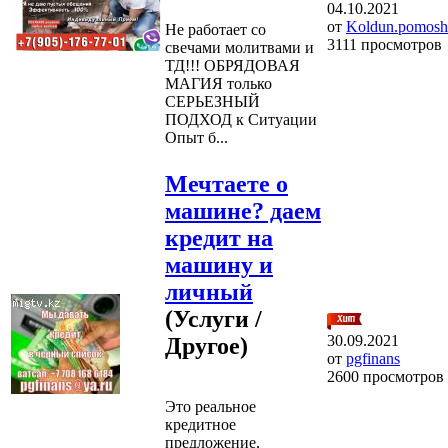
04.10.2021
от
Koldun.pomosh
Не работает со
3111 просмотров
свечами молитвами и
ТД!!! ОБРЯДОВАЯ
МАГИЯ только
СЕРЬЕЗНЫЙ
ПОДХОД к Ситуации
Опыт б...
Мечтаете о
машине? даем
кредит на
машину и
личный
(Услуги /
30.09.2021
Другое)
от
pgfinans
2600 просмотров
Это реальное
кредитное
предложение,