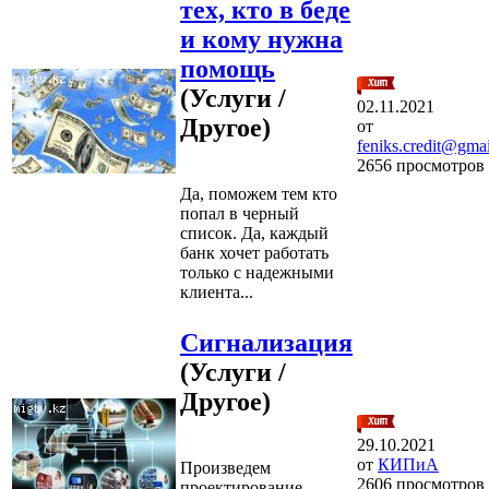
тех, кто в беде
и кому нужна
помощь
(Услуги /
02.11.2021
Другое)
от
feniks.credit@gma
2656 просмотров
Да, поможем тем кто
попал в черный
список. Да, каждый
банк хочет работать
только с надежными
клиента...
Сигнализация
(Услуги /
Другое)
29.10.2021
от
КИПиА
Произведем
2606 просмотров
проектирование,