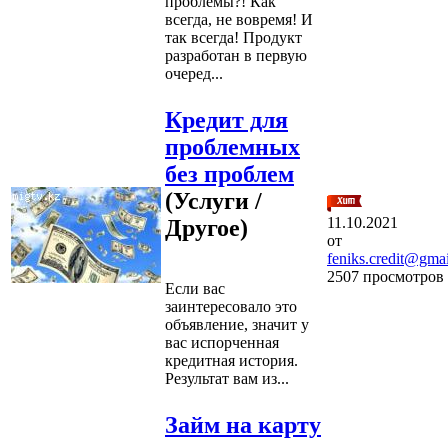
проблемы?! Как
всегда, не вовремя! И
так всегда! Продукт
разработан в первую
очеред...
Кредит для
проблемных
без проблем
(Услуги /
11.10.2021
Другое)
от
feniks.credit@gma
2507 просмотров
Если вас
заинтересовало это
объявление, значит у
вас испорченная
кредитная история.
Результат вам из...
Займ на карту