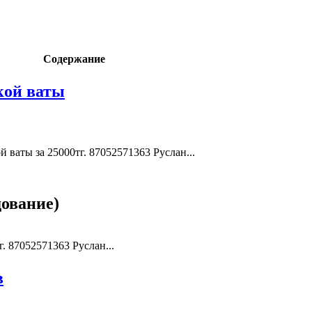
Содержание
кой ваты
 ваты за 25000тг. 87052571363 Руслан...
дование)
. 87052571363 Руслан...
в