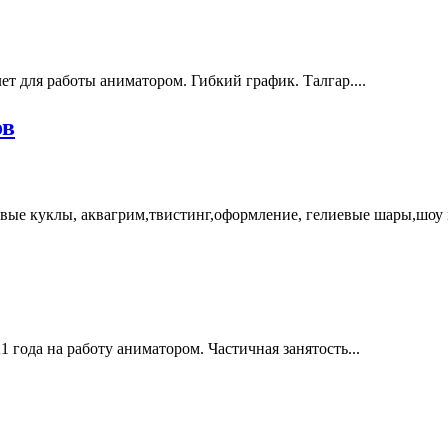
ет для работы аниматором. Гибкий график. Талгар....
ов
вые куклы, аквагрим,твистинг,оформление, гелиевые шары,шоу 
 года на работу аниматором. Частичная занятость...