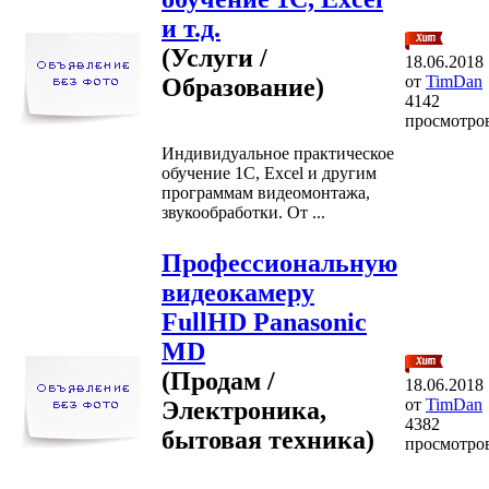
и т.д.
(Услуги /
18.06.2018
от
TimDan
Образование)
4142
просмотро
Индивидуальное практическое
обучение 1С, Excel и другим
программам видеомонтажа,
звукообработки. От ...
Профессиональную
видеокамеру
FullHD Panasonic
MD
(Продам /
18.06.2018
от
TimDan
Электроника,
4382
бытовая техника)
просмотро