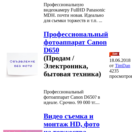
Профессиональную
видеокамеру FullHD Panasonic
MDH. почти новая. Идеально
для съемки торжеств и т.п. ...
Профессиональный
фотоаппарат Canon
D650
(Продам /
18.06.2018
Электроника,
от
TimDan
4235
бытовая техника)
просмотро
Профессиональный
фотоаппарат Canon D650? в
идеале. Срочно. 99 000 тг....
Видео съемка и
монтаж HD, фото
на торжества